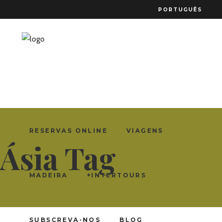
PORTUGUÊS
RESERVAS ONLINE
VIAGENS
Ásia Tag
MADEIRA
+INTERTOURS
SUBSCREVA-NOS
BLOG