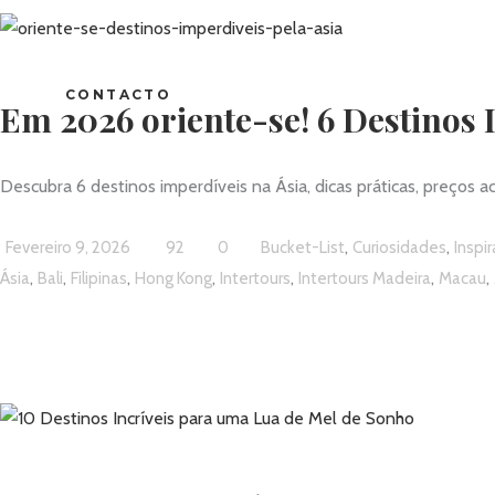
CONTACTO
Em 2026 oriente-se! 6 Destinos 
Descubra 6 destinos imperdíveis na Ásia, dicas práticas, preços a
,
,
Fevereiro 9, 2026
92
0
Bucket-List
Curiosidades
Inspi
,
,
,
,
,
,
,
Ásia
Bali
Filipinas
Hong Kong
Intertours
Intertours Madeira
Macau