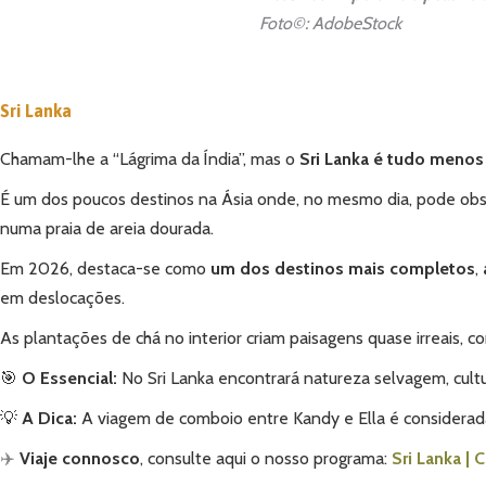
Foto©: AdobeStock
Sri Lanka
Chamam-lhe a “Lágrima da Índia”, mas o
Sri Lanka é tudo menos
É um dos poucos destinos na Ásia onde, no mesmo dia, pode obse
numa praia de areia dourada.
Em 2026, destaca-se como
um dos destinos mais completos
,
em deslocações.
As plantações de chá no interior criam paisagens quase irreais, c
🎯
O Essencial:
No Sri Lanka encontrará natureza selvagem, cultu
💡
A Dica:
A viagem de comboio entre Kandy e Ella é considerada
✈️
Viaje connosco
, consulte aqui o nosso programa:
Sri Lanka | 