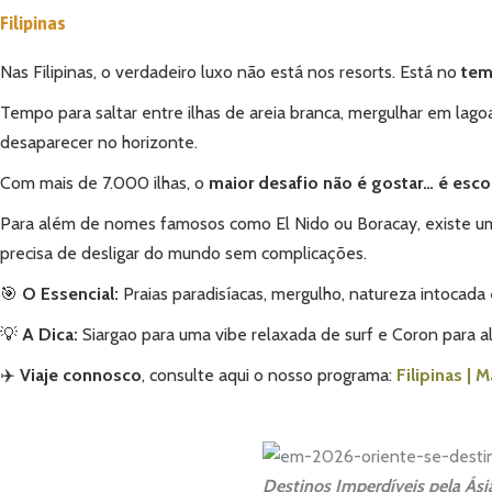
Filipinas
Nas Filipinas, o verdadeiro luxo não está nos resorts. Está no
temp
Tempo para saltar entre ilhas de areia branca, mergulhar em lagoa
desaparecer no horizonte.
Com mais de 7.000 ilhas, o
maior desafio não é gostar… é esco
Para além de nomes famosos como El Nido ou Boracay, existe 
precisa de desligar do mundo sem complicações.
🎯
O Essencial:
Praias paradisíacas, mergulho, natureza intocada 
💡
A Dica:
Siargao para uma vibe relaxada de surf e Coron para al
✈️
Viaje connosco
, consulte aqui o nosso programa:
Filipinas | M
Destinos Imperdíveis pela Ásia