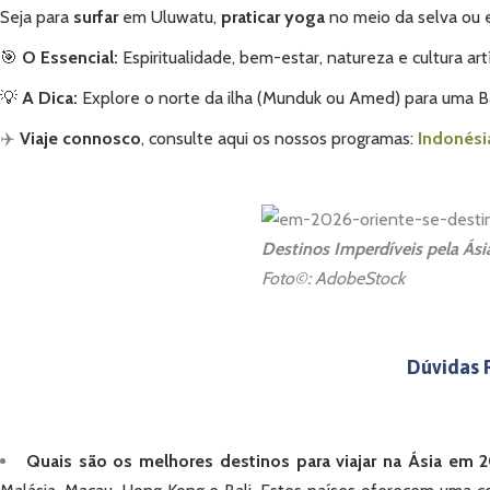
Seja para
surfar
em Uluwatu,
praticar yoga
no meio da selva ou e
🎯
O Essencial:
Espiritualidade, bem-estar, natureza e cultura artí
💡
A Dica:
Explore o norte da ilha (Munduk ou Amed) para uma Bal
✈️
Viaje connosco
, consulte aqui os nossos programas:
Indonésia
Destinos Imperdíveis pela Ásia
Foto©: AdobeStock
Dúvidas R
Quais são os melhores destinos para viajar na Ásia em 