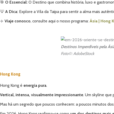
🎯
O Essencial:
O Destino que combina história, luxo e gastronom
💡
A Dica:
Explore a Vila da Taipa para sentir a alma mais autênt
✈️
Viaje conosco
, consulte aqui o nosso programa:
Ásia | Hong 
Destinos Imperdíveis pela Ás
Foto©: AdobeStock
Hong Kong
Hong Kong é
energia pura
.
Vertical, intensa, visualmente impressionante
. Um skyline que 
Mas há um segredo que poucos conhecem: a poucos minutos dos
Em 2026, Hong Kong reafirma-se como
um dos destinos mais 