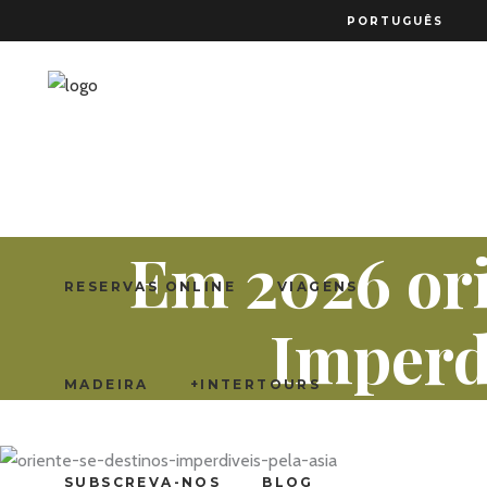
PORTUGUÊS
Em 2026 ori
RESERVAS ONLINE
VIAGENS
Imperdí
MADEIRA
+INTERTOURS
SUBSCREVA-NOS
BLOG