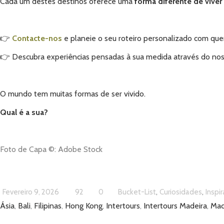
Cada um destes destinos oferece uma
forma diferente de vive
👉
Contacte-nos
e planeie o seu roteiro personalizado com qu
👉 Descubra experiências pensadas à sua medida através do no
O mundo tem muitas formas de ser vivido.
Qual é a sua?
Foto de Capa ©:
Adobe Stock
,
,
Fevereiro 9, 2026
92
0
Bucket-List
Curiosidades
Inspi
Ásia
,
Bali
,
Filipinas
,
Hong Kong
,
Intertours
,
Intertours Madeira
,
Mac