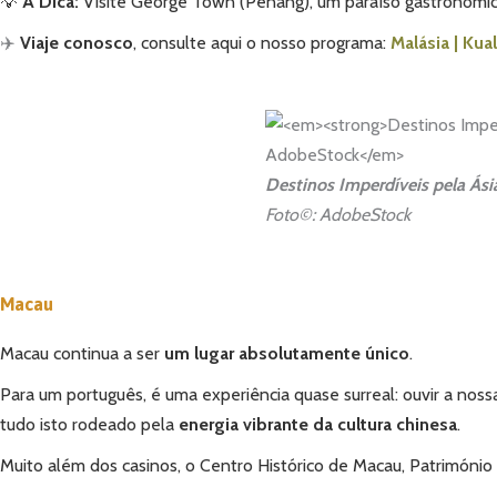
💡
A Dica:
Visite George Town (Penang), um paraíso gastronómico
✈️
Viaje conosco
, consulte aqui o nosso programa:
Malásia | Ku
Destinos Imperdíveis pela Ási
Foto©: AdobeStock
Macau
Macau continua a ser
um lugar absolutamente único
.
Para um português, é uma experiência quase surreal: ouvir a noss
tudo isto rodeado pela
energia vibrante da cultura chinesa
.
Muito além dos casinos, o Centro Histórico de Macau, Património