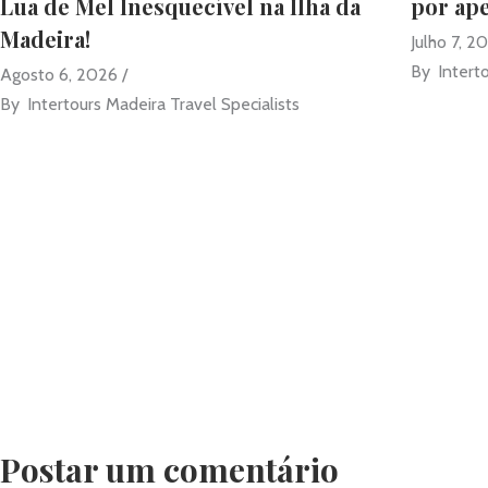
Lua de Mel Inesquecível na Ilha da
por ap
Madeira!
Julho 7, 2
By
Intert
Agosto 6, 2026
By
Intertours Madeira Travel Specialists
Postar um comentário