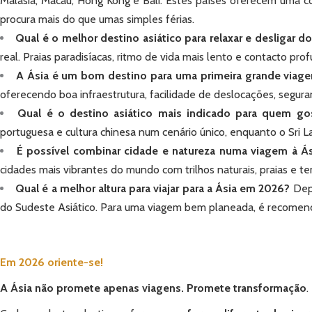
Malásia, Macau, Hong Kong e Bali. Estes países oferecem uma co
procura mais do que umas simples férias.
Qual é o melhor destino asiático para relaxar e desligar do
real. Praias paradisíacas, ritmo de vida mais lento e contacto pro
A Ásia é um bom destino para uma primeira grande viag
oferecendo boa infraestrutura, facilidade de deslocações, segura
Qual é o destino asiático mais indicado para quem gost
portuguesa e cultura chinesa num cenário único, enquanto o Sri La
É possível combinar cidade e natureza numa viagem à Ás
cidades mais vibrantes do mundo com trilhos naturais, praias e 
Qual é a melhor altura para viajar para a Ásia em 2026?
Depe
do Sudeste Asiático. Para uma viagem bem planeada, é recomendáve
Em 2026 oriente-se!
A Ásia não promete apenas viagens. Promete transformação
.