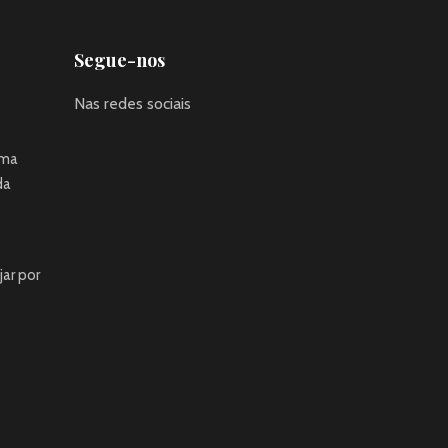
Segue-nos
Nas redes sociais
uma
da
jar por