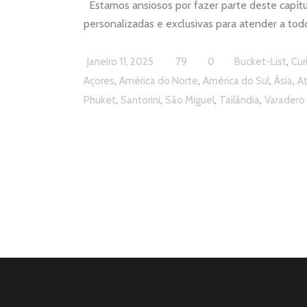
Estamos ansiosos por fazer parte deste capítul
personalizadas e exclusivas para atender a tod
,
Janeiro 11, 2025
79
0
Bucket-List
Cur
,
,
,
,
Açores
América do Norte
América do Sul
Ásia
A
,
,
,
,
Phuket
Santorini
São Miguel
Tailândia
Varadero