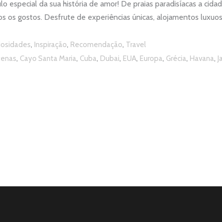
o especial da sua história de amor! De praias paradisíacas a ci
os os gostos. Desfrute de experiências únicas, alojamentos luxuos
,
,
,
iosidades
Inspiração
Recomendação
Travel
,
,
,
,
,
,
,
,
tenas
Cayo Santa Maria
Cuba
Dubai
EUA
Europa
Grécia
Havana
J