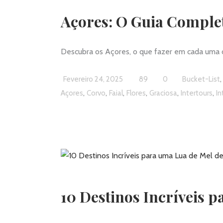
Açores: O Guia Comple
Descubra os Açores, o que fazer em cada uma d
Fevereiro 24, 2025
89
0
Bucket-List
,
,
,
,
,
,
Açores
Corvo
Faial
Flores
Graciosa
Intertours
In
10 Destinos Incríveis 