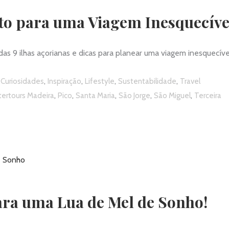
to para uma Viagem Inesquecíve
as 9 ilhas açorianas e dicas para planear uma viagem inesquecíve
,
,
,
,
,
Curiosidades
Inspiração
Lifestyle
Sustentabilidade
Travel
,
,
,
,
,
tertours Madeira
Pico
Santa Maria
São Jorge
São Miguel
Terceira
para uma Lua de Mel de Sonho!