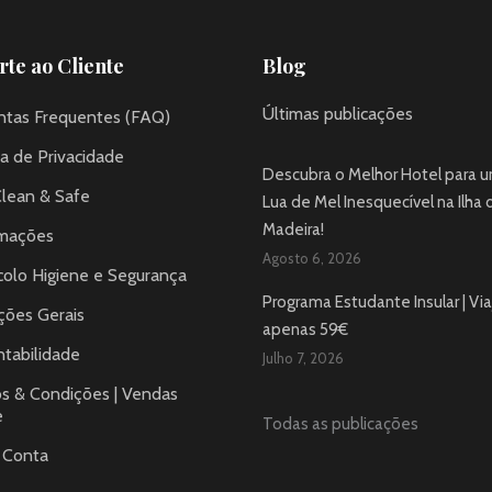
te ao Cliente
Blog
Últimas publicações
ntas Frequentes (FAQ)
ca de Privacidade
Descubra o Melhor Hotel para 
Clean & Safe
Lua de Mel Inesquecível na Ilha 
Madeira!
mações
Agosto 6, 2026
colo Higiene e Segurança
Programa Estudante Insular | Via
ções Gerais
apenas 59€
tabilidade
Julho 7, 2026
s & Condições | Vendas
e
Todas as publicações
 Conta