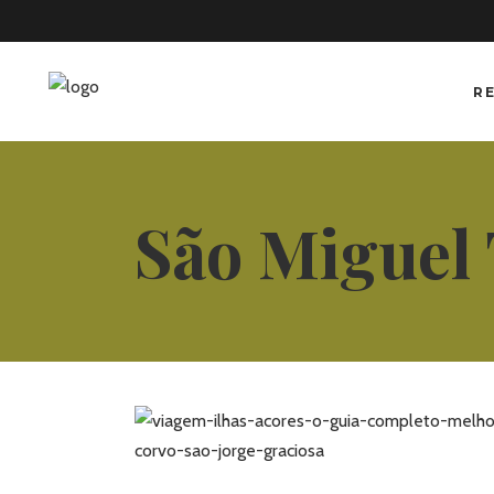
R
São Miguel