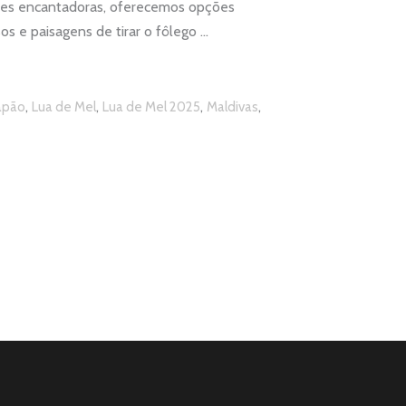
dades encantadoras, oferecemos opções
os e paisagens de tirar o fôlego
,
,
,
,
apão
Lua de Mel
Lua de Mel 2025
Maldivas