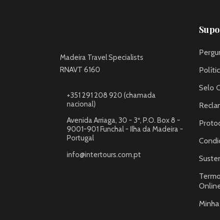
Supor
Pergu
Madeira Travel Specialists
RNAVT 6160
Políti
Selo 
+351 291 208 920 (chamada
nacional)
Recla
Avenida Arriaga, 30 - 3º, P.O. Box 8 -
Proto
9001-901 Funchal - Ilha da Madeira -
Portugal
Condi
info@intertours.com.pt
Susten
Termo
Onlin
Minha