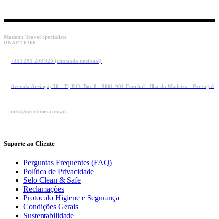
Madeira Travel Specialists
RNAVT 6160
+351 291 208 920 (chamada nacional)
Avenida Arriaga, 30 - 3º, P.O. Box 8 - 9001-901 Funchal - Ilha da Madeira - Portugal
info@intertours.com.pt
Suporte ao Cliente
Perguntas Frequentes (FAQ)
Política de Privacidade
Selo Clean & Safe
Reclamações
Protocolo Higiene e Segurança
Condições Gerais
Sustentabilidade