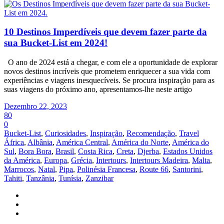
10 Destinos Imperdíveis que devem fazer parte da
sua Bucket-List em 2024!
O ano de 2024 está a chegar, e com ele a oportunidade de explorar
novos destinos incríveis que prometem enriquecer a sua vida com
experiências e viagens inesquecíveis. Se procura inspiração para as
suas viagens do próximo ano, apresentamos-lhe neste artigo
Dezembro 22, 2023
80
0
Bucket-List
,
Curiosidades
,
Inspiração
,
Recomendação
,
Travel
África
,
Albânia
,
América Central
,
América do Norte
,
América do
Sul
,
Bora Bora
,
Brasil
,
Costa Rica
,
Creta
,
Djerba
,
Estados Unidos
da América
,
Europa
,
Grécia
,
Intertours
,
Intertours Madeira
,
Malta
,
Marrocos
,
Natal
,
Pipa
,
Polinésia Francesa
,
Route 66
,
Santorini
,
Tahiti
,
Tanzânia
,
Tunísia
,
Zanzibar