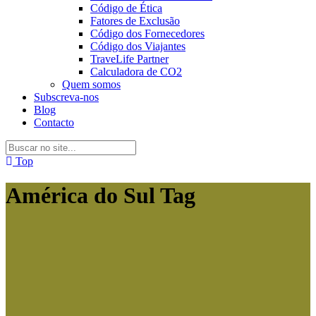
Código de Ética
Fatores de Exclusão
Código dos Fornecedores
Código dos Viajantes
TraveLife Partner
Calculadora de CO2
Quem somos
Subscreva-nos
Blog
Contacto
Top
América do Sul Tag