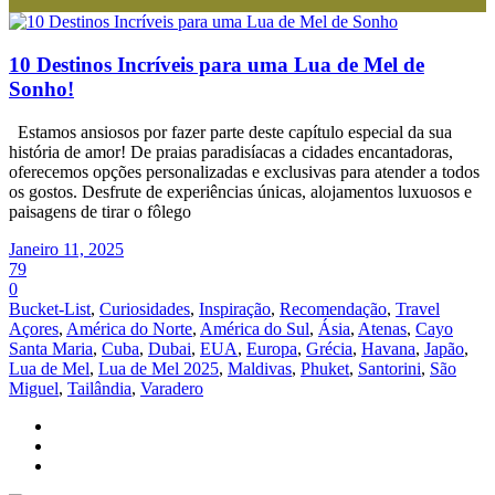
10 Destinos Incríveis para uma Lua de Mel de
Sonho!
Estamos ansiosos por fazer parte deste capítulo especial da sua
história de amor! De praias paradisíacas a cidades encantadoras,
oferecemos opções personalizadas e exclusivas para atender a todos
os gostos. Desfrute de experiências únicas, alojamentos luxuosos e
paisagens de tirar o fôlego
Janeiro 11, 2025
79
0
Bucket-List
,
Curiosidades
,
Inspiração
,
Recomendação
,
Travel
Açores
,
América do Norte
,
América do Sul
,
Ásia
,
Atenas
,
Cayo
Santa Maria
,
Cuba
,
Dubai
,
EUA
,
Europa
,
Grécia
,
Havana
,
Japão
,
Lua de Mel
,
Lua de Mel 2025
,
Maldivas
,
Phuket
,
Santorini
,
São
Miguel
,
Tailândia
,
Varadero