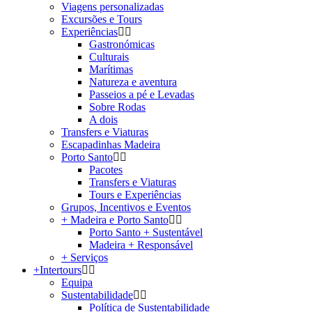
Viagens personalizadas
Excursões e Tours
Experiências
Gastronómicas
Culturais
Marítimas
Natureza e aventura
Passeios a pé e Levadas
Sobre Rodas
A dois
Transfers e Viaturas
Escapadinhas Madeira
Porto Santo
Pacotes
Transfers e Viaturas
Tours e Experiências
Grupos, Incentivos e Eventos
+ Madeira e Porto Santo
Porto Santo + Sustentável
Madeira + Responsável
+ Serviços
+Intertours
Equipa
Sustentabilidade
Política de Sustentabilidade