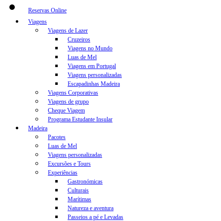
Reservas Online
Viagens
Viagens de Lazer
Cruzeiros
Viagens no Mundo
Luas de Mel
Viagens em Portugal
Viagens personalizadas
Escapadinhas Madeira
Viagens Corporativas
Viagens de grupo
Cheque Viagem
Programa Estudante Insular
Madeira
Pacotes
Luas de Mel
Viagens personalizadas
Excursões e Tours
Experiências
Gastronómicas
Culturais
Marítimas
Natureza e aventura
Passeios a pé e Levadas