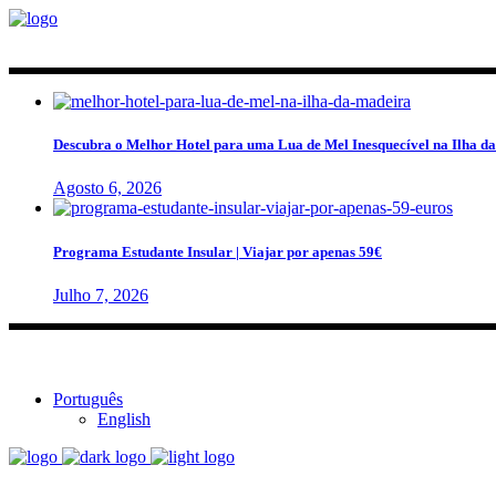
Descubra o Melhor Hotel para uma Lua de Mel Inesquecível na Ilha d
Agosto 6, 2026
Programa Estudante Insular | Viajar por apenas 59€
Julho 7, 2026
Português
English