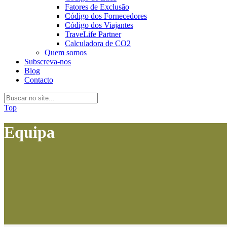
Fatores de Exclusão
Código dos Fornecedores
Código dos Viajantes
TraveLife Partner
Calculadora de CO2
Quem somos
Subscreva-nos
Blog
Contacto
Top
Equipa