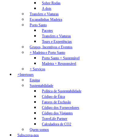
Sobre Rodas
A dois
Transfers e Viaturas
Escapadinhas Madeira
Porto Santo
Pacotes
Transfers e Viaturas
Tours e Experiências
Grupos, Incentivos e Eventos
+ Madeira e Porto Santo
Porto Santo + Sustentável
Madeira + Responsável
+ Serviços
+Intertours
Equipa
Sustentabilidade
Política de Sustentabilidade
Código de Ética
Fatores de Exclusão
Código dos Fornecedores
Código dos Viajantes
TraveLife Partner
Calculadora de CO2
Quem somos
Subscreva-nos