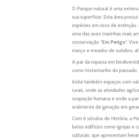
O Parque natural é uma extens
sua superfície. Esta área possu
espécies em risco de extinção
uma das aves marinhas mais am
conservação “
Em Perigo
“. Viv
março e meados de outubro, al
A par da riqueza em biodiversi
como testemunho do passado, d
Inclui também espaços com valo
rurais, onde as atividades agr
ocupação humana e onde a par d
oralmente de geração em gera
Com 6 séculos de História, a Ma
belos edifícios como igrejas e
culturais, que apresentam hera