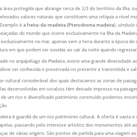
a área protegida
que abrange cerca de 2/3 do território da Ilha, o
i elevados valores naturais que constituem uma relíquia a nível m
. Exemplo é
a
freira-da-madeira (Pterodroma madeira
),
símbolo 
eaçadas do mundo que ocorre exclusivamente na Ilha da Madeira
e exclusivamente no mar, apenas vem a terra durante a época de 
tura em que podem ser ouvidas ao cair da noite quando regressam
dade no arquipélago da Madeira, existe uma grande diversidade ao
eve ser conhecida e preservada no presente e transmitida e sal
r cultural considerável dos quais destacamos as zonas de paisa
ícolas desenvolvidas em socalcos têm deixado impresso na paisag
e um rico e diversificado património construído podemos encontr
ção.
deira é guardiã de um rico património cultural. A oferta é vasta 
 capelas, passando pelo interesse artístico dos monumentos até ao
nças de várias origens. São pontos de partida para uma viagem ao