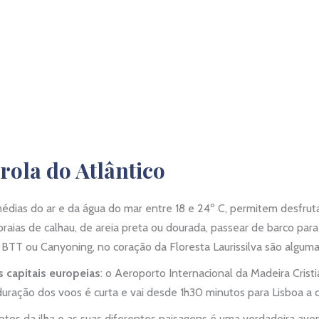
erola do Atlântico
médias do ar e da água do mar entre 18 e 24º C, permitem desfrut
praias de calhau, de areia preta ou dourada, passear de barco para
 BTT ou Canyoning, no coração da Floresta Laurissilva são algum
s capitais europeias
: o Aeroporto Internacional da Madeira Crist
 duração dos voos é curta e vai desde 1h30 minutos para Lisboa a c
antos da ilha e as suas diferentes paisagens é uma verdadeira aven