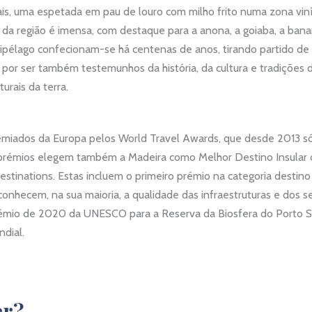
s, uma espetada em pau de louro com milho frito numa zona viní
 imensa, com destaque para a anona, a goiaba, a banana, as
quipélago confecionam-se há centenas de anos, tirando partido d
por ser também testemunhos da história, da cultura e tradições
urais da terra.
emiados da Europa pelos World Travel Awards, que desde 2013 só 
 prémios elegem também a Madeira como Melhor Destino Insular
estinations. Estas incluem o primeiro prémio na categoria destino
onhecem, na sua maioria, a qualidade das infraestruturas e dos 
prémio de 2020 da UNESCO para a Reserva da Biosfera do Porto
ndial.
er?