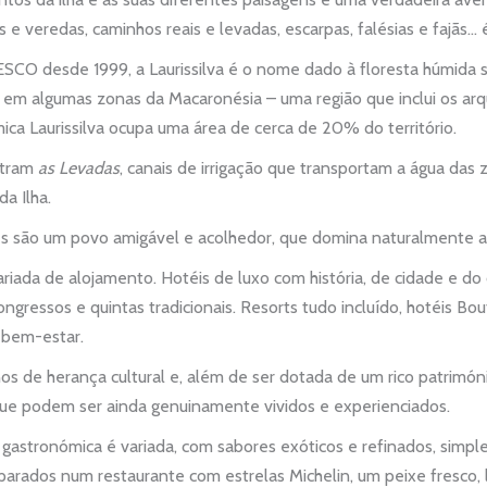
lhos e veredas, caminhos reais e levadas, escarpas, falésias e fajãs
SCO desde 1999, a Laurissilva é o nome dado à floresta húmida su
e em algumas zonas da Macaronésia – uma região que inclui os arq
ica Laurissilva ocupa uma área de cerca de 20% do território.
ntram
as Levadas
, canais de irrigação que transportam a água das 
a Ilha.
es são um povo amigável e acolhedor, que domina naturalmente a
ariada de alojamento. Hotéis de luxo com história, de cidade e do 
ongressos e quintas tradicionais. Resorts tudo incluído, hotéis Bou
e bem-estar.
os de herança cultural e, além de ser dotada de um rico patrimóni
que podem ser ainda genuinamente vividos e experienciados.
a gastronómica é variada, com sabores exóticos e refinados, simpl
rados num restaurante com estrelas Michelin, um peixe fresco, l