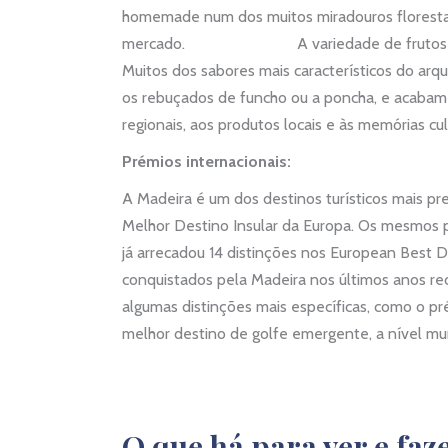
homemade num dos muitos miradouros florestai
mercado. A variedade de frutos da região é
Muitos dos sabores mais característicos do ar
os rebuçados de funcho ou a poncha, e acabam 
regionais, aos produtos locais e às memórias cult
Prémios internacionais:
A Madeira é um dos destinos turísticos mais pr
Melhor Destino Insular da Europa. Os mesmos
já arrecadou 14 distinções nos European Best D
conquistados pela Madeira nos últimos anos rec
algumas distinções mais específicas, como o 
melhor destino de golfe emergente, a nível mu
O que há para ver e faz