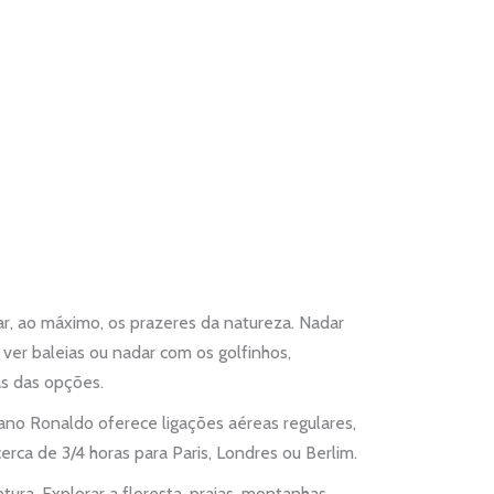
ar, ao máximo, os prazeres da natureza. Nadar
 ver baleias ou nadar com os golfinhos,
as das opções.
iano Ronaldo oferece ligações aéreas regulares,
erca de 3/4 horas para Paris, Londres ou Berlim.
tura. Explorar a floresta, praias, montanhas,