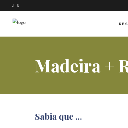
RES
Madeira + 
Sabia que …