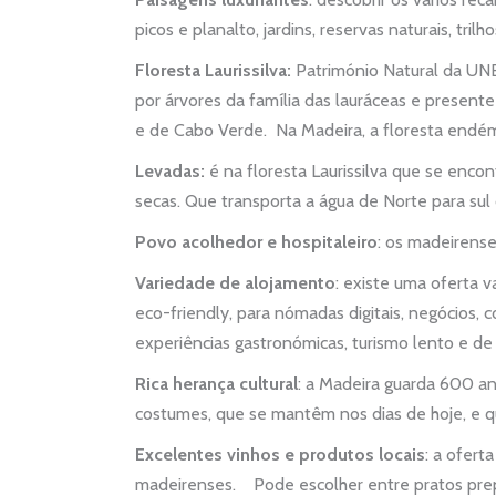
picos e planalto, jardins, reservas naturais, tri
Floresta Laurissilva:
Património Natural da UNE
por árvores da família das lauráceas e present
e de Cabo Verde. Na Madeira, a floresta endém
Levadas:
é na floresta Laurissilva que se enco
secas. Que transporta a água de Norte para sul d
Povo acolhedor e hospitaleiro
: os madeirens
Variedade de alojamento
: existe uma oferta v
eco-friendly, para nómadas digitais, negócios, c
experiências gastronómicas, turismo lento e d
Rica herança cultural
: a Madeira guarda 600 an
costumes, que se mantêm nos dias de hoje, e 
Excelentes vinhos e produtos locais
: a ofert
madeirenses. Pode escolher entre pratos prepa