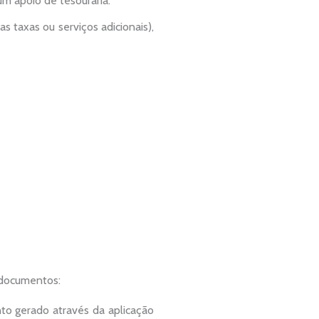
m apoio de tesouraria.
 taxas ou serviços adicionais),
s documentos:
nto gerado através da aplicação