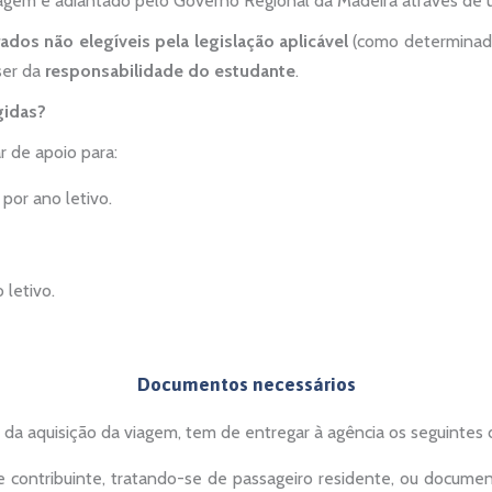
iagem é adiantado pelo Governo Regional da Madeira através de u
ados não elegíveis pela legislação aplicável
(como determinadas
ser da
responsabilidade do estudante
.
gidas?
 de apoio para:
 por ano letivo.
 letivo.
Documentos necessários
 da aquisição da viagem, tem de entregar à agência os seguinte
de contribuinte, tratando-se de passageiro residente, ou docume