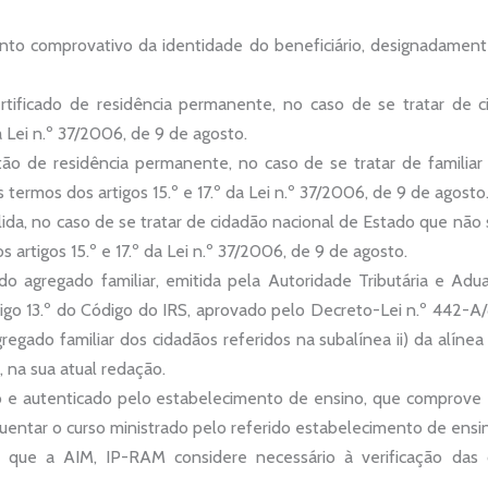
nto comprovativo da identidade do beneficiário, designadamente
ertificado de residência permanente, no caso de se tratar de 
a Lei n.º 37/2006, de 9 de agosto.
tão de residência permanente, no caso de se tratar de familiar
 termos dos artigos 15.º e 17.º da Lei n.º 37/2006, de 9 de agosto
lida, no caso de se tratar de cidadão nacional de Estado que nã
s artigos 15.º e 17.º da Lei n.º 37/2006, de 9 de agosto.
 agregado familiar, emitida pela Autoridade Tributária e Adua
tigo 13.º do Código do IRS, aprovado pelo Decreto-Lei n.º 442-A
regado familiar dos cidadãos referidos na subalínea ii) da alínea
 na sua atual redação.
 e autenticado pelo estabelecimento de ensino, que comprove 
quentar o curso ministrado pelo referido estabelecimento de ensi
que a AIM, IP-RAM considere necessário à verificação das c