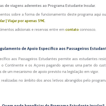
ias de viagens aderentes ao Programa Estudante Insular
.
mentos sobre a forma de funcionamento deste programa aqui ou a
ar | Viajar por apenas 59€
.
cimentos adicionais e reservas entre em
contato
connosco.
gulamento de Apoio Específico aos Passageiros Estudan
ífico aos Passageiros Estudantes permite aos estudantes res
ra, o Continente e os Açores pagando apenas uma parte do cust
és de um mecanismo de apoio previsto na legislação em vigor.
s realizadas no âmbito dos anos letivos abrangidos pelo program
Quem pode beneficiar do Programa Estudante Insular?