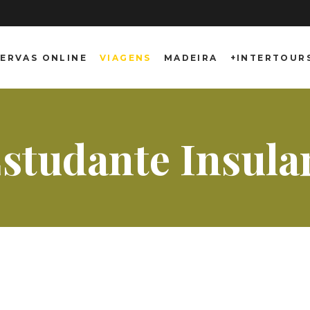
ERVAS ONLINE
VIAGENS
MADEIRA
+INTERTOUR
studante Insula