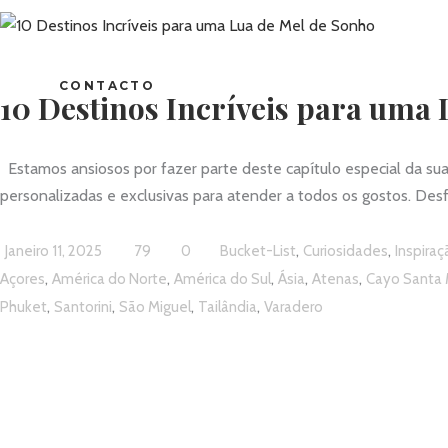
CONTACTO
10 Destinos Incríveis para uma 
Estamos ansiosos por fazer parte deste capítulo especial da sua
personalizadas e exclusivas para atender a todos os gostos. Desf
,
,
Janeiro 11, 2025
79
0
Bucket-List
Curiosidades
Inspiraç
,
,
,
,
,
Açores
América do Norte
América do Sul
Ásia
Atenas
Cayo Santa 
,
,
,
,
Phuket
Santorini
São Miguel
Tailândia
Varadero