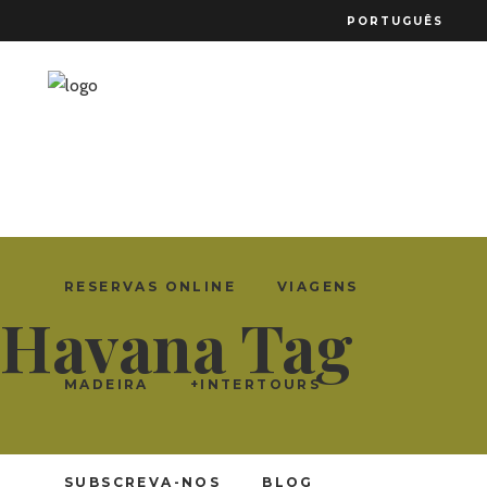
PORTUGUÊS
RESERVAS ONLINE
VIAGENS
Havana Tag
MADEIRA
+INTERTOURS
SUBSCREVA-NOS
BLOG