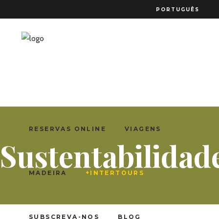
PORTUGUÊS
RESERVAS ONLINE
VIAGENS
Sustentabilidad
MADEIRA
+INTERTOURS
SUBSCREVA-NOS
BLOG