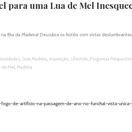
l para uma Lua de Mel Inesquecí
l na Ilha da Madeira! Descubra os hotéis com vistas deslumbrante
,
,
,
,
riosidades
Guia Madeira
Inspiração
Lifestyle
Perguntas Frequente
,
a de Mel
Madeira