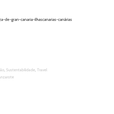
,
,
ão
Sustentabilidade
Travel
anzarote