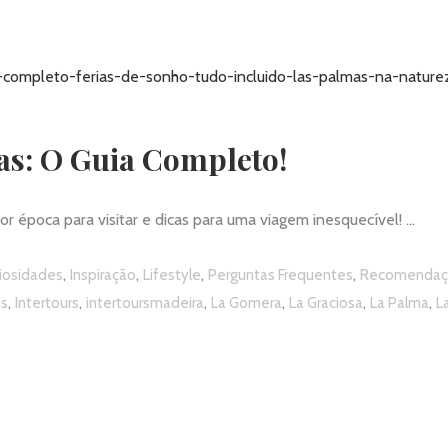
as: O Guia Completo!
or época para visitar e dicas para uma viagem inesquecível!
,
,
,
,
iosidades
Inspiração
Lifestyle
Perguntas Frequentes
Recomendaç
,
,
,
,
,
,
as
Intertours
intertoursmadeira
La Gomera
La Graciosa
La Palma
L