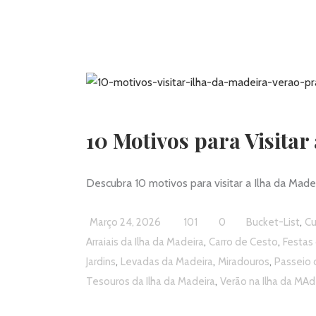
10 Motivos para Visitar
Descubra 10 motivos para visitar a Ilha da Made
,
Março 24, 2026
101
0
Bucket-List
Cu
,
,
Arraiais da Ilha da Madeira
Carro de Cesto
Festas 
,
,
,
Jardins
Levadas da Madeira
Miradouros
Passeio 
,
Tesouros da Ilha da Madeira
Verão na Ilha da MAd