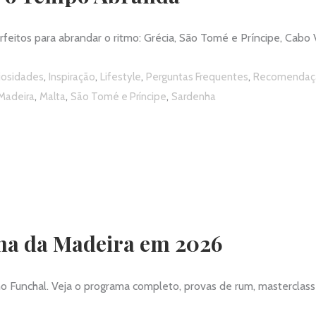
erfeitos para abrandar o ritmo: Grécia, São Tomé e Príncipe, Cabo
,
,
,
,
iosidades
Inspiração
Lifestyle
Perguntas Frequentes
Recomendaç
,
,
,
 Madeira
Malta
São Tomé e Príncipe
Sardenha
lha da Madeira em 2026
Funchal. Veja o programa completo, provas de rum, masterclasses,