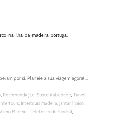
speram por si. Planeie a sua viagem agora!
,
,
,
s
Recomendação
Sustentabilidade
Travel
,
,
,
Intertours
Intertours Madeira
Jantar Típico
,
,
 Vinho Madeira
Teleférico do Funchal