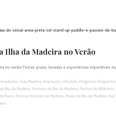
 a Ilha da Madeira no Verão
ira no verão! Festas, praias, levadas e experiências imperdíveis e
,
,
,
,
riosidades
Guia Madeira
Inspiração
Lifestyle
Perguntas Frequente
,
,
,
da Ilha da Madeira
Festivais da Ilha da Madeira
Festival do Atlântico
,
,
,
de Barco
Piscinas Naturais da Madeira
Praias da Ilha da Madeira
Rali
eira