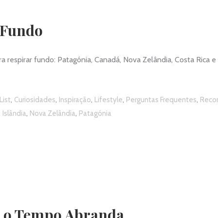
 Fundo
 respirar fundo: Patagónia, Canadá, Nova Zelândia, Costa Rica e 
,
,
,
,
,
List
Curiosidades
Inspiração
Lifestyle
Perguntas Frequentes
Reco
,
,
,
Islândia
Nova Zelândia
Patagónia
e o Tempo Abranda