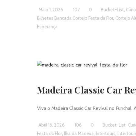
,
Maio 1, 2026
107
0
Bucket-List
Curi
,
Bilhetes Bancada Cortejo Festa da Flor
Cortejo Al
Esperança
Madeira Classic Car Rev
Viva o Madeira Classic Car Revival no Funchal. 
,
Abril 16, 2026
106
0
Bucket-List
Cur
,
,
,
Festa da Flor
Ilha da Madeira
Intertours
Intertour