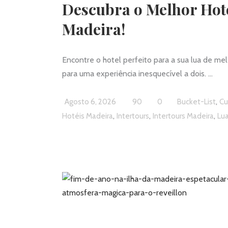
Descubra o Melhor Hote
Madeira!
Encontre o hotel perfeito para a sua lua de me
para uma experiência inesquecível a dois.
,
Agosto 6, 2026
90
0
Bucket-List
Cu
,
,
,
Hotéis Madeira
Intertours
Intertours Madeira
Lu