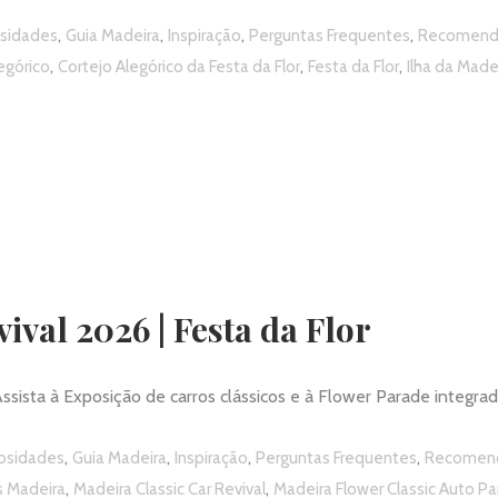
,
,
,
,
osidades
Guia Madeira
Inspiração
Perguntas Frequentes
Recomend
,
,
,
egórico
Cortejo Alegórico da Festa da Flor
Festa da Flor
Ilha da Made
ival 2026 | Festa da Flor
Assista à Exposição de carros clássicos e à Flower Parade integra
,
,
,
,
iosidades
Guia Madeira
Inspiração
Perguntas Frequentes
Recomen
,
,
s Madeira
Madeira Classic Car Revival
Madeira Flower Classic Auto P