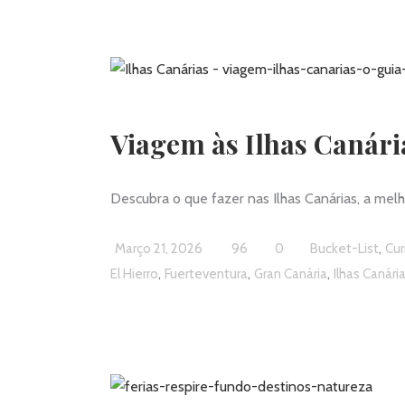
Viagem às Ilhas Canári
Descubra o que fazer nas Ilhas Canárias, a melh
,
Março 21, 2026
96
0
Bucket-List
Cur
,
,
,
El Hierro
Fuerteventura
Gran Canária
Ilhas Canári