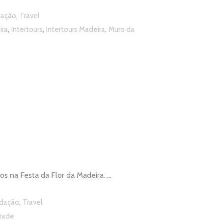
,
ação
Travel
,
,
,
ira
Intertours
Intertours Madeira
Muro da
dos na Festa da Flor da Madeira.
,
dação
Travel
arade