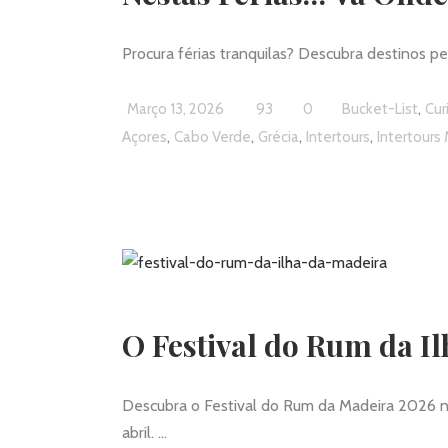
Procura férias tranquilas? Descubra destinos p
,
Março 13, 2026
93
0
Bucket-List
Cur
,
,
,
,
Açores
Cabo Verde
Grécia
Intertours
Intertours
O Festival do Rum da I
Descubra o Festival do Rum da Madeira 2026 no 
abril.