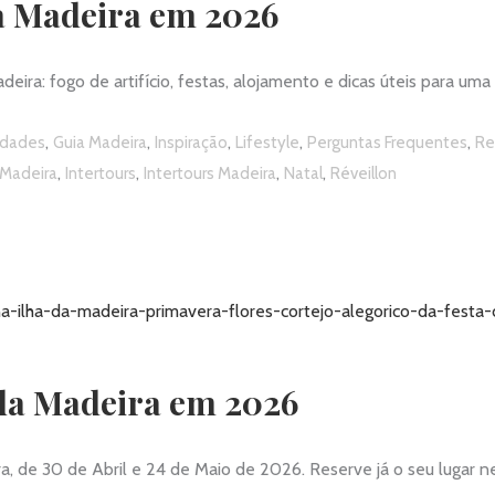
da Madeira em 2026
eira: fogo de artifício, festas, alojamento e dicas úteis para u
,
,
,
,
,
idades
Guia Madeira
Inspiração
Lifestyle
Perguntas Frequentes
Re
,
,
,
,
 Madeira
Intertours
Intertours Madeira
Natal
Réveillon
a da Madeira em 2026
ira, de 30 de Abril e 24 de Maio de 2026. Reserve já o seu lugar