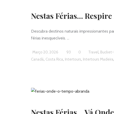
Nestas Férias… Respire
Descubra destinos naturais impressionantes para
férias inesquecíveis.
,
Março 20, 2026
93
0
Travel
Bucket-
,
,
,
Canadá
Costa Rica
Intertours
Intertours Madeira
Nestas Férias… Vá Ond