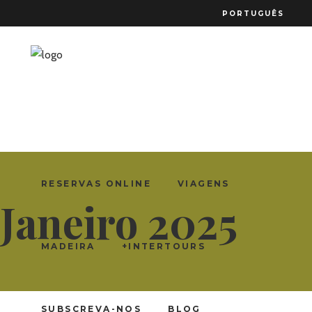
PORTUGUÊS
RESERVAS ONLINE
VIAGENS
Janeiro 2025
MADEIRA
+INTERTOURS
SUBSCREVA-NOS
BLOG