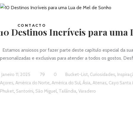
CONTACTO
10 Destinos Incríveis para uma 
Estamos ansiosos por fazer parte deste capítulo especial da sua
personalizadas e exclusivas para atender a todos os gostos. Desf
,
,
Janeiro 11, 2025
79
0
Bucket-List
Curiosidades
Inspiraç
,
,
,
,
,
Açores
América do Norte
América do Sul
Ásia
Atenas
Cayo Santa 
,
,
,
,
Phuket
Santorini
São Miguel
Tailândia
Varadero