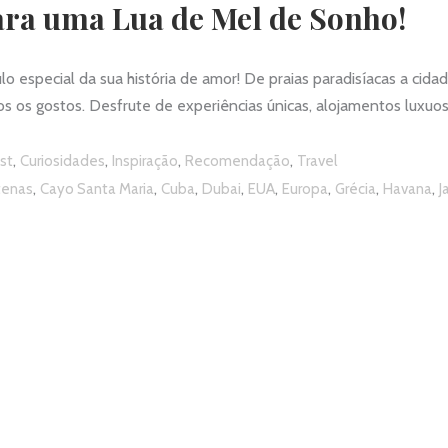
para uma Lua de Mel de Sonho!
o especial da sua história de amor! De praias paradisíacas a ci
os os gostos. Desfrute de experiências únicas, alojamentos luxuos
,
,
,
,
st
Curiosidades
Inspiração
Recomendação
Travel
,
,
,
,
,
,
,
,
tenas
Cayo Santa Maria
Cuba
Dubai
EUA
Europa
Grécia
Havana
J