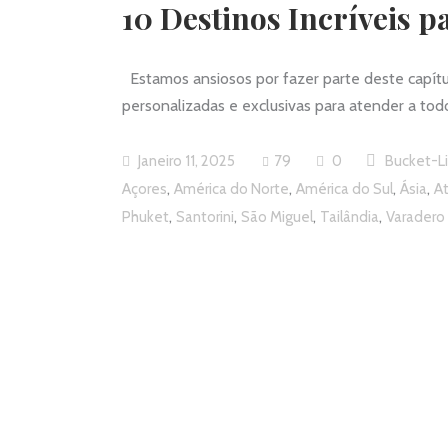
10 Destinos Incríveis 
Estamos ansiosos por fazer parte deste capítul
personalizadas e exclusivas para atender a tod
Janeiro 11, 2025
79
0
Bucket-Li
,
,
,
,
Açores
América do Norte
América do Sul
Ásia
A
,
,
,
,
Phuket
Santorini
São Miguel
Tailândia
Varadero