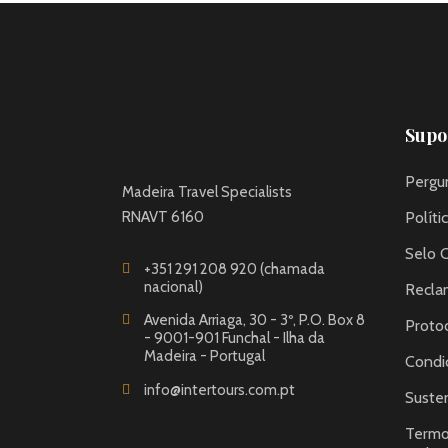
Supor
Pergu
Madeira Travel Specialists
RNAVT 6160
Políti
Selo 
+351 291 208 920 (chamada
nacional)
Recla
Avenida Arriaga, 30 - 3º, P.O. Box 8
Proto
- 9001-901 Funchal - Ilha da
Madeira - Portugal
Condi
info@intertours.com.pt
Susten
Termo