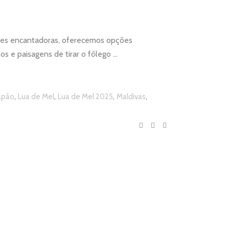
dades encantadoras, oferecemos opções
os e paisagens de tirar o fôlego
,
,
,
,
apão
Lua de Mel
Lua de Mel 2025
Maldivas