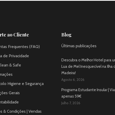
te ao Cliente
Blog
Últimas publicações
ntas Frequentes (FAQ)
ca de Privacidade
Descubra o Melhor Hotel para 
Clean & Safe
Lua de Mel Inesquecível na Ilha 
Madeira!
mações
Agosto 6, 2026
colo Higiene e Segurança
Programa Estudante Insular | Via
ções Gerais
apenas 59€
tabilidade
Julho 7, 2026
s & Condições | Vendas