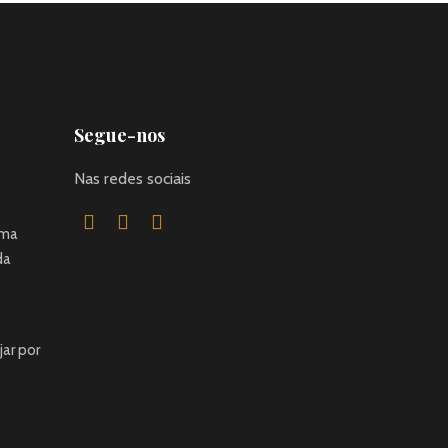
Segue-nos
Nas redes sociais
uma
da
jar por