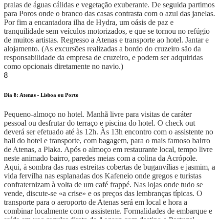
praias de águas cálidas e vegetação exuberante. De seguida partimos
para Poros onde o branco das casas contrasta com o azul das janelas.
Por fim a encantadora ilha de Hydra, um oásis de paz e
tranquilidade sem veículos motorizados, e que se tornou no refúgio
de muitos artistas. Regresso a Atenas e transporte ao hotel. Jantar e
alojamento.
(As excursões realizadas a bordo do cruzeiro são da
responsabilidade da empresa de cruzeiro, e podem ser adquiridas
como opcionais diretamente no navio.)
8
Dia 8: Atenas - Lisboa ou Porto
Pequeno-almoço no hotel. Manhã livre para visitas de caráter
pessoal ou desfrutar do terraço e piscina do hotel. O check out
deverá ser efetuado até às 12h. Às 13h encontro com o assistente no
hall do hotel e transporte, com bagagem, para o mais famoso bairro
de Atenas, a Plaka. Após o almoço em restaurante local, tempo livre
neste animado bairro, paredes meias com a colina da Acrópole.
Aqui, à sombra das ruas estreitas cobertas de buganvílias e jasmim, a
vida fervilha nas esplanadas dos Kafeneio onde gregos e turistas
confraternizam à volta de um café frappé. Nas lojas onde tudo se
vende, discute-se «a crise» e os preços das lembranças típicas. O
transporte para o aeroporto de Atenas será em local e hora a
combinar localmente com o assistente. Formalidades de embarque e