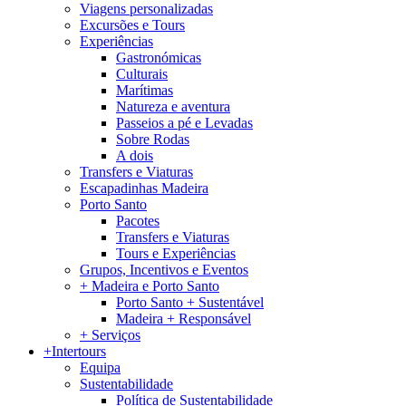
Viagens personalizadas
Excursões e Tours
Experiências
Gastronómicas
Culturais
Marítimas
Natureza e aventura
Passeios a pé e Levadas
Sobre Rodas
A dois
Transfers e Viaturas
Escapadinhas Madeira
Porto Santo
Pacotes
Transfers e Viaturas
Tours e Experiências
Grupos, Incentivos e Eventos
+ Madeira e Porto Santo
Porto Santo + Sustentável
Madeira + Responsável
+ Serviços
+Intertours
Equipa
Sustentabilidade
Política de Sustentabilidade