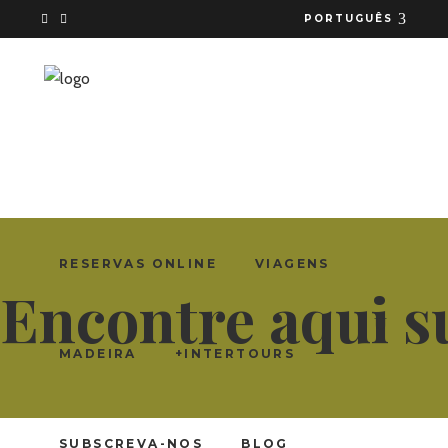
PORTUGUÊS
RESERVAS ONLINE
VIAGENS
Encontre aqui s
MADEIRA
+INTERTOURS
SUBSCREVA-NOS
BLOG