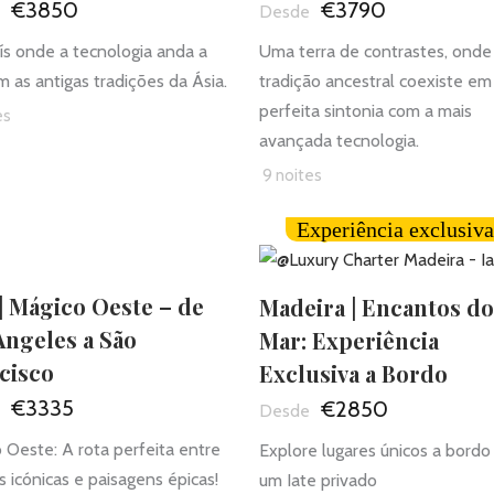
€3850
€3790
s onde a tecnologia anda a
Uma terra de contrastes, onde
m as antigas tradições da Ásia.
tradição ancestral coexiste em
perfeita sintonia com a mais
es
avançada tecnologia.
9 noites
Experiência exclusiva
| Mágico Oeste – de
Madeira | Encantos do
Angeles a São
Mar: Experiência
cisco
Exclusiva a Bordo
€3335
€2850
 Oeste: A rota perfeita entre
Explore lugares únicos a bordo
s icónicas e paisagens épicas!
um Iate privado