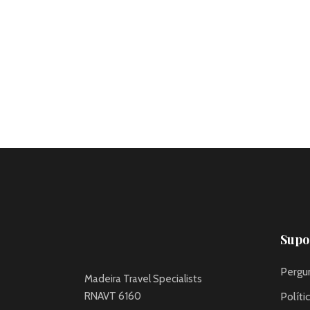
Supor
Pergu
Madeira Travel Specialists
RNAVT 6160
Políti