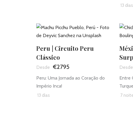
13 dia
Peru | Circuito Peru
Méxi
Clássico
Sur
€2795
Peru: Uma Jornada ao Coração do
Entre 
Império Inca!
Turque
13 dias
7 noit