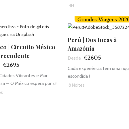
s
4H
Grandes Viagens 202
Perú | Dos Incas à
co | Circuito México
Amazónia
preendente
€2605
€2695
Cada experiência tem uma riq
Cidades Vibrantes e Mar
escondida !
sa — O México espera por si!
8 Noites
es