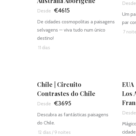
Austrália Aborígene
€4615
Um paí
De cidades cosmopolitas a paisagens
par co
selvagens — viva tudo num único
7 noit
destino!
11 dias
Chile | Circuito
EUA 
Contrastes do Chile
Los 
Fran
€3695
Descubra as fantásticas paisagens
do Chile.
Mágico
cidade
12 dias / 9 noites