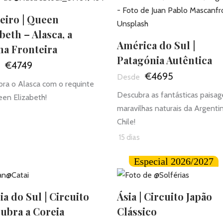
eiro | Queen
beth – Alasca, a
América do Sul |
ma Fronteira
Patagónia Autêntica
€4749
€4695
ra o Alasca com o requinte
Descubra as fantásticas paisag
en Elizabeth!
maravilhas naturais da Argenti
s
Chile!
15 dias
Especial 2026/2027
ia do Sul | Circuito
Ásia | Circuito Japão
ubra a Coreia
Clássico