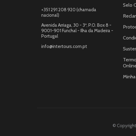
Selo 
+351 291 208 920 (chamada
nacional)
Recla
Avenida Arriaga, 30 - 3º, P.O. Box 8 -
Proto
9001-901 Funchal - Ilha da Madeira -
Portugal
Condi
info@intertours.com.pt
Susten
Termo
Onlin
Minha
© Copyright