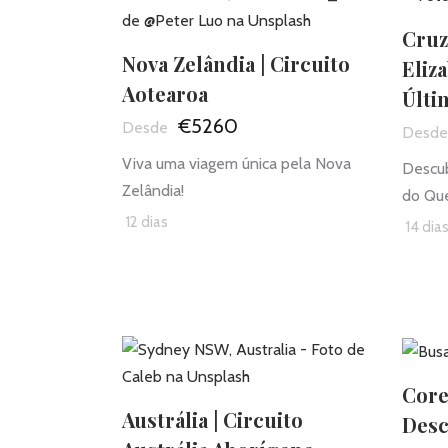
Cruz
Nova Zelândia | Circuito
Eliza
Aotearoa
Últi
€5260
Viva uma viagem única pela Nova
Descub
Zelândia!
do Que
12 dias
14 dia
Core
Austrália | Circuito
Desc