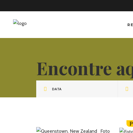
R
Encontre a
DATA
P