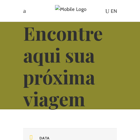
EN
Encontre
aqui sua
próxima
viagem
DATA