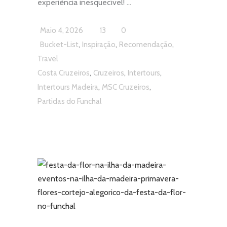
experiência inesquecível!
Maio 4, 2026
13
0
,
,
,
Bucket-List
Inspiração
Recomendação
Travel
,
,
,
Costa Cruzeiros
Cruzeiros
Intertours
,
,
Intertours Madeira
MSC Cruzeiros
Partidas do Funchal