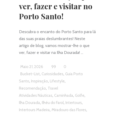
ver, fazer e visitar no
Porto Santo!
Descubra o encanto do Porto Santo para lá
das suas praias deslumbrantes! Neste
artigo de blog, vamos mostrar-lhe o que
ver, fazer e visitar na Ilha Dourada!
Maio 21, 2026
99
0
,
,
Bucket-List
Curiosidades
Guia Porto
,
,
,
Santo
Inspiração
Lifestyle
,
Recomendação
Travel
,
,
,
Atividades Náuticas
Caminhada
Golfe
,
,
,
Ilha Dourada
Ilhéu do Farol
Intertours
,
,
Intertours Madeira
Miradouro das Flores