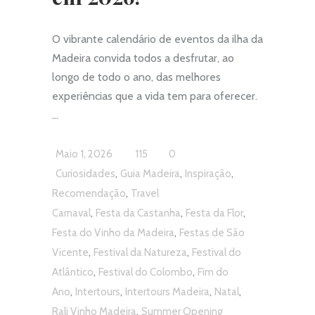
O vibrante calendário de eventos da ilha da
Madeira convida todos a desfrutar, ao
longo de todo o ano, das melhores
experiências que a vida tem para oferecer.
Maio 1, 2026
115
0
,
,
,
Curiosidades
Guia Madeira
Inspiração
,
Recomendação
Travel
,
,
,
Carnaval
Festa da Castanha
Festa da Flor
,
Festa do Vinho da Madeira
Festas de São
,
,
Vicente
Festival da Natureza
Festival do
,
,
Atlântico
Festival do Colombo
Fim do
,
,
,
,
Ano
Intertours
Intertours Madeira
Natal
,
Rali Vinho Madeira
Summer Opening