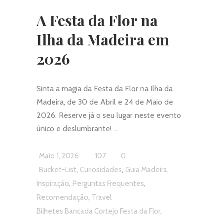
A Festa da Flor na
Ilha da Madeira em
2026
Sinta a magia da Festa da Flor na Ilha da
Madeira, de 30 de Abril e 24 de Maio de
2026. Reserve já o seu lugar neste evento
único e deslumbrante!
Maio 1, 2026
107
0
,
,
,
Bucket-List
Curiosidades
Guia Madeira
,
,
Inspiração
Perguntas Frequentes
,
Recomendação
Travel
,
Bilhetes Bancada Cortejo Festa da Flor