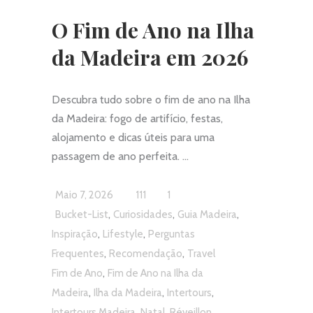
O Fim de Ano na Ilha
da Madeira em 2026
Descubra tudo sobre o fim de ano na Ilha
da Madeira: fogo de artifício, festas,
alojamento e dicas úteis para uma
passagem de ano perfeita.
Maio 7, 2026
111
1
,
,
,
Bucket-List
Curiosidades
Guia Madeira
,
,
Inspiração
Lifestyle
Perguntas
,
,
Frequentes
Recomendação
Travel
,
Fim de Ano
Fim de Ano na Ilha da
,
,
,
Madeira
Ilha da Madeira
Intertours
,
,
Intertours Madeira
Natal
Réveillon