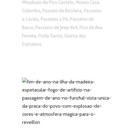
,
Miradouro do Pico Castelo
Museu Casa
,
,
Colombo
Passeio de Bicicleta
Passeios
,
,
a Cavalo
Passeios a Pé
Passeios de
,
,
Barco
Passeios de Jeep 4x4
Pico de Ana
,
,
Ferreira
Porto Santo
Quinta das
Palmeiras