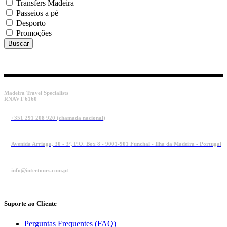
Transfers Madeira
Passeios a pé
Desporto
Promoções
Madeira Travel Specialists
RNAVT 6160
+351 291 208 920 (chamada nacional)
Avenida Arriaga, 30 - 3º, P.O. Box 8 - 9001-901 Funchal - Ilha da Madeira - Portugal
info@intertours.com.pt
Suporte ao Cliente
Perguntas Frequentes (FAQ)