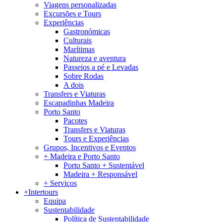
Viagens personalizadas
Excursões e Tours
Experiências
Gastronómicas
Culturais
Marítimas
Natureza e aventura
Passeios a pé e Levadas
Sobre Rodas
A dois
Transfers e Viaturas
Escapadinhas Madeira
Porto Santo
Pacotes
Transfers e Viaturas
Tours e Experiências
Grupos, Incentivos e Eventos
+ Madeira e Porto Santo
Porto Santo + Sustentável
Madeira + Responsável
+ Serviços
+Intertours
Equipa
Sustentabilidade
Política de Sustentabilidade