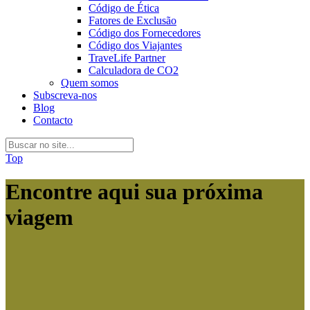
Código de Ética
Fatores de Exclusão
Código dos Fornecedores
Código dos Viajantes
TraveLife Partner
Calculadora de CO2
Quem somos
Subscreva-nos
Blog
Contacto
Top
Encontre aqui sua próxima
viagem