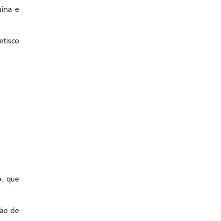
uína e
tisco
o
, que
são de