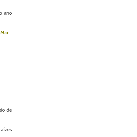
vo ano
 Mar
io de
raízes