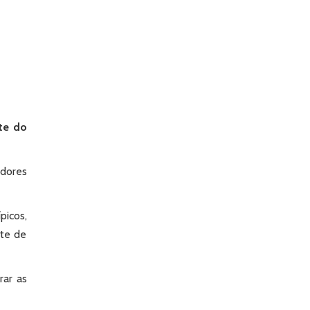
te do
adores
picos,
ite de
rar as