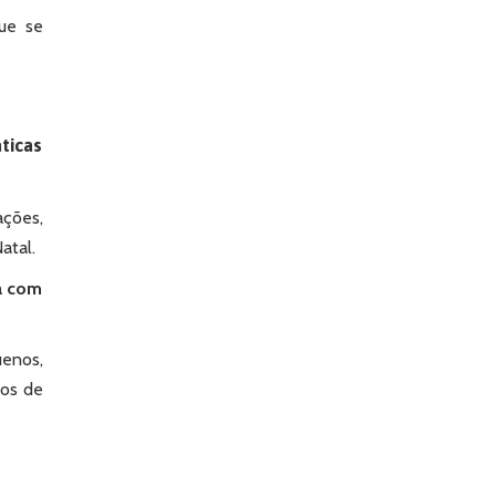
que se
áticas
ações,
Natal.
da com
uenos,
tos de