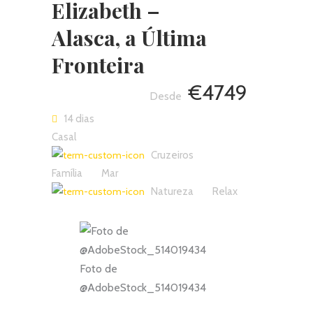
Fronteira
Elizabeth –
Alasca, a Última
Fronteira
€4749
14 dias
Casal
Cruzeiros
Família
Mar
Natureza
Relax
Foto de
@AdobeStock_514019434