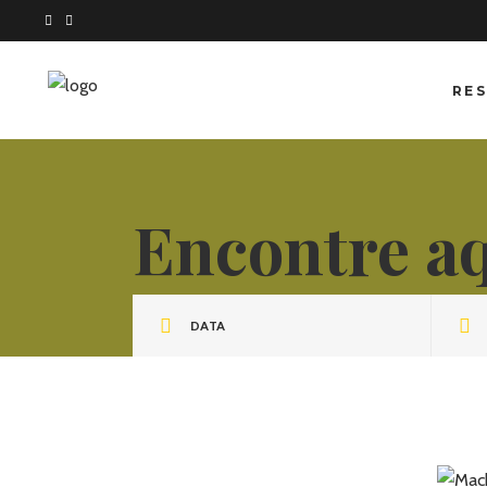
RES
Encontre a
DATA