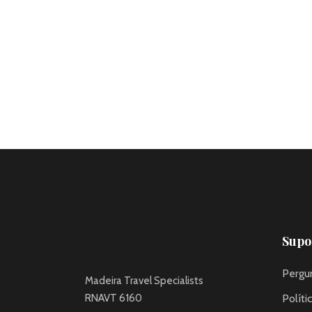
Supor
Pergu
Madeira Travel Specialists
RNAVT 6160
Políti