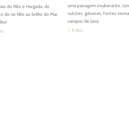
uma paisagem exuberante, co
ias do Nilo e Hurgada: do
vulcões, gêiseres, fontes terma
o do rio Nilo ao brilho do Mar
campos de lava.
lho!
8 dias
ias