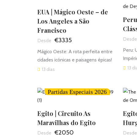
EUA | Mágico Oeste – de
Peru
Los Angeles a São
Clás
Francisco
€3335
Peru: 
Mágico Oeste: A rota perfeita entre
Impéri
cidades icónicas e paisagens épicas!
13 di
13 dias
Partidas Especiais 2026
Egito | Circuito As
Egit
Maravilhas do Egito
Hur
€2050