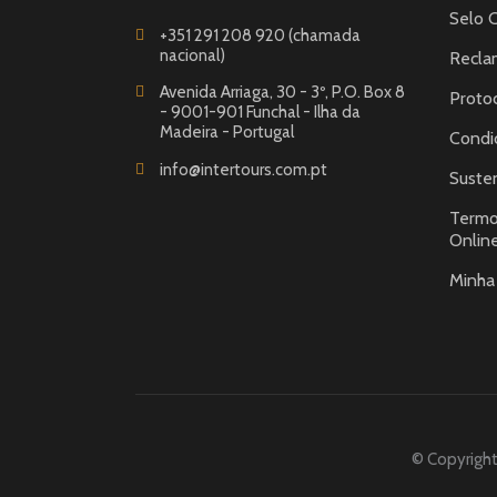
Selo 
+351 291 208 920 (chamada
nacional)
Recla
Avenida Arriaga, 30 - 3º, P.O. Box 8
Proto
- 9001-901 Funchal - Ilha da
Madeira - Portugal
Condi
info@intertours.com.pt
Susten
Termo
Onlin
Minha
© Copyright