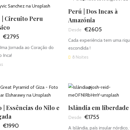
Perú | Dos Incas à
 | Circuito Peru
Amazónia
sico
€2605
€2795
Cada experiência tem uma riq
Uma Jornada ao Coração do
escondida !
o Inca!
8 Noites
as
o | Essências do Nilo e
Islândia em liberdade
gada
€1755
€1990
A Islândia, país insular nórdico