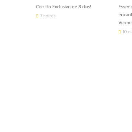
Circuito Exclusivo de 8 dias!
Essênc
encant
7 noites
Verme
10 d