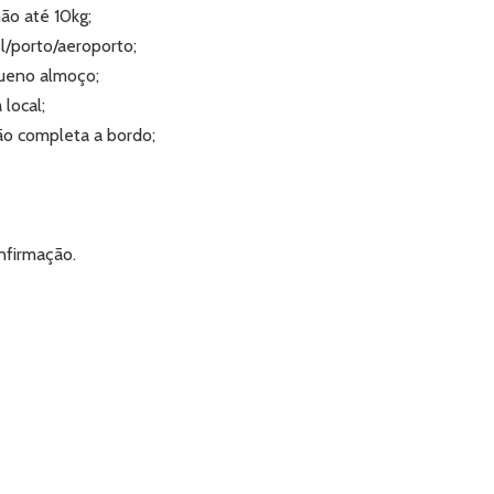
ão até 10kg;
/porto/aeroporto;
ueno almoço;
local;
ão completa a bordo;
nfirmação.