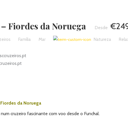
 – Fiordes da Noruega
€24
zeiros
Família
Mar
Natureza
Rela
uzeiros.pt
Fiordes da Noruega
num cruzeiro fascinante com voo desde o Funchal.