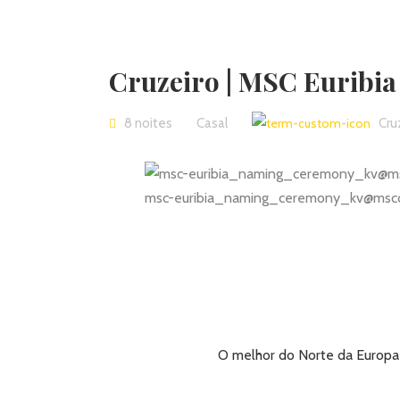
Cruzeiro | MSC Euribia
8 noites
Casal
Cru
msc-euribia_naming_ceremony_kv@msccr
O melhor do Norte da Europa 