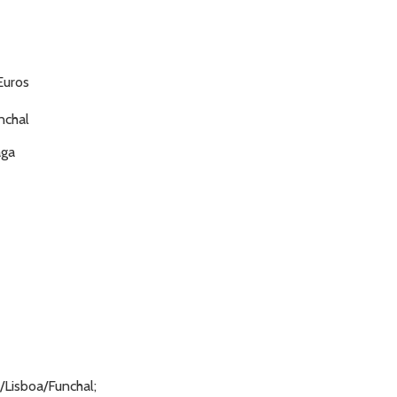
Euros
nchal
ga
Lisboa/Funchal;