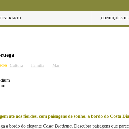
ITINERÁRIO
CONDIÇÕES DE
oruega
Cultura
Família
Mar
ium
em até aos fiordes, com paisagens de sonho, a bordo do Costa D
ega a bordo do elegante
Costa Diadema
. Descubra paisagens que par