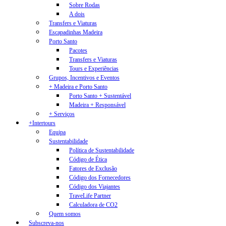
Sobre Rodas
A dois
Transfers e Viaturas
Escapadinhas Madeira
Porto Santo
Pacotes
Transfers e Viaturas
Tours e Experiências
Grupos, Incentivos e Eventos
+ Madeira e Porto Santo
Porto Santo + Sustentável
Madeira + Responsável
+ Serviços
+Intertours
Equipa
Sustentabilidade
Política de Sustentabilidade
Código de Ética
Fatores de Exclusão
Código dos Fornecedores
Código dos Viajantes
TraveLife Partner
Calculadora de CO2
Quem somos
Subscreva-nos