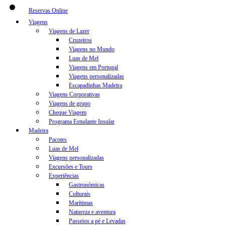
Reservas Online
Viagens
Viagens de Lazer
Cruzeiros
Viagens no Mundo
Luas de Mel
Viagens em Portugal
Viagens personalizadas
Escapadinhas Madeira
Viagens Corporativas
Viagens de grupo
Cheque Viagem
Programa Estudante Insular
Madeira
Pacotes
Luas de Mel
Viagens personalizadas
Excursões e Tours
Experiências
Gastronómicas
Culturais
Marítimas
Natureza e aventura
Passeios a pé e Levadas