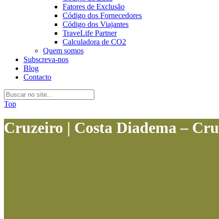
Fatores de Exclusão
Código dos Fornecedores
Código dos Viajantes
TraveLife Partner
Calculadora de CO2
Quem somos
Subscreva-nos
Blog
Contacto
Top
Cruzeiro | Costa Diadema – Cru