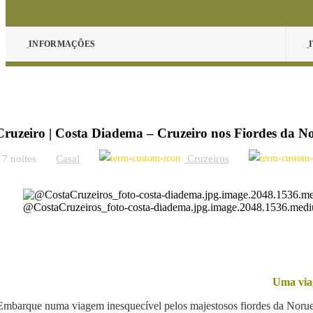
INFORMAÇÕES
Cruzeiro | Costa Diadema – Cruzeiro nos Fiordes da N
7 noites
Casal
Cruzeiros
@CostaCruzeiros_foto-costa-diadema.jpg.image.2048.1536.med
Uma viag
Embarque numa viagem inesquecível pelos majestosos fiordes da Noru