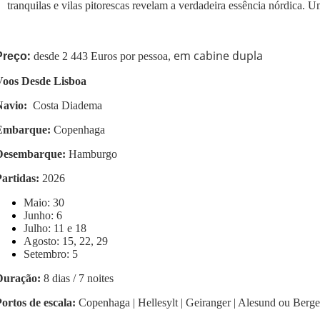
tranquilas e vilas pitorescas revelam a verdadeira essência nórdica.
:
em cabine dupla
Preço
desde 2 443 Euros
por pessoa,
Voos Desde Lisboa
Navio:
Costa Diadema
Embarque:
Copenhaga
Desembarque:
Hamburgo
Partidas
:
2026
Maio: 30
Junho: 6
Julho: 11 e 18
Agosto: 15, 22, 29
Setembro: 5
Duração:
8 dias / 7 noites
ortos de escala:
Copenhaga | Hellesylt | Geiranger | Alesund ou Berge