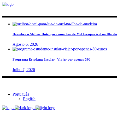
Descubra o Melhor Hotel para uma Lua de Mel Inesquecível na Ilha d
Agosto 6, 2026
Programa Estudante Insular | Viajar por apenas 59€
Julho 7, 2026
Português
English