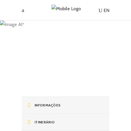
Madeira |
EN
Tour
Mercado
de
Domingo
INFORMAÇÕES
ITINERÁRIO