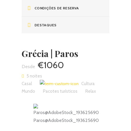
CONDIÇÕES DE RESERVA
DESTAQUES
Grécia | Paros
€1060
5 noites
Casal
Cultura
Mundo
Pacotes turísticos
Relax
Paros@AdobeStock_193625690