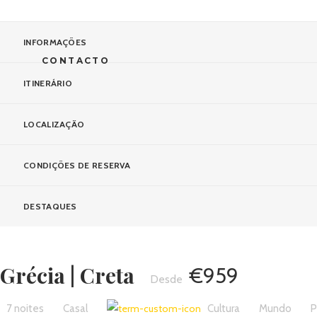
INFORMAÇÕES
CONTACTO
ITINERÁRIO
LOCALIZAÇÃO
CONDIÇÕES DE RESERVA
DESTAQUES
Grécia | Creta
€959
7 noites
Casal
Cultura
Mundo
P