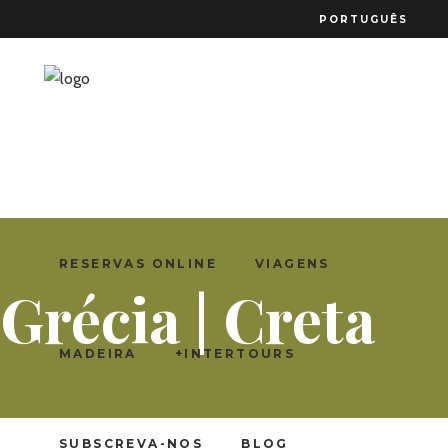
PORTUGUÊS
RESERVAS ONLINE
VIAGENS
Grécia | Creta
MADEIRA
+INTERTOURS
SUBSCREVA-NOS
BLOG