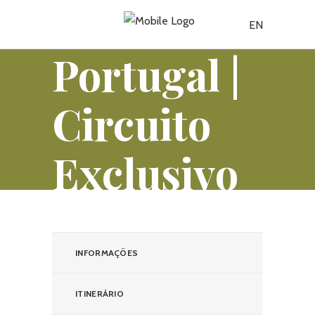
EN
Portugal |
Circuito
Exclusivo
pela
Estrada
INFORMAÇÕES
ITINERÁRIO