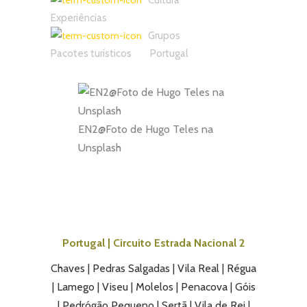
Cultura
Experiências
Grupos
Pacotes turísticos
Portugal
EN2@Foto de Hugo Teles na
Unsplash
Portugal | Circuito Estrada Nacional 2
Chaves | Pedras Salgadas | Vila Real | Régua
| Lamego | Viseu | Molelos | Penacova | Góis
| Pedrógão Pequeno | Sertã | Vila de Rei |