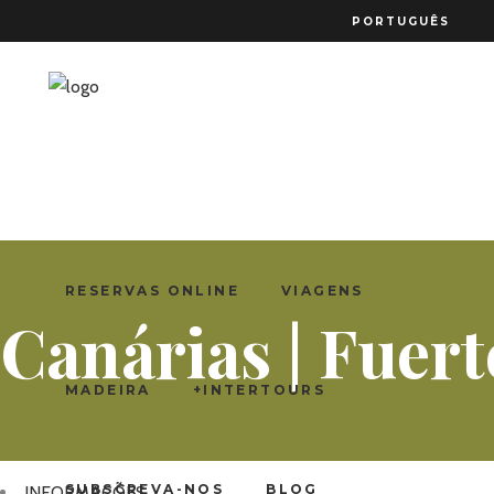
PORTUGUÊS
RESERVAS ONLINE
VIAGENS
Canárias | Fuer
MADEIRA
+INTERTOURS
SUBSCREVA-NOS
BLOG
INFORMAÇÕES