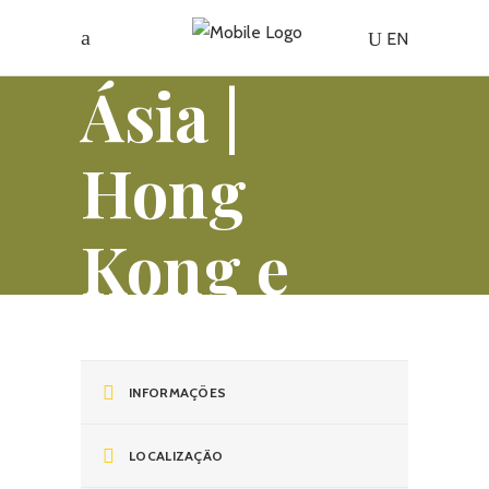
EN
Ásia |
Hong
Kong e
Macau
INFORMAÇÕES
LOCALIZAÇÃO