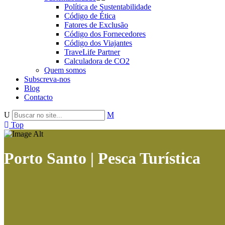
Política de Sustentabilidade
Código de Ética
Fatores de Exclusão
Código dos Fornecedores
Código dos Viajantes
TraveLife Partner
Calculadora de CO2
Quem somos
Subscreva-nos
Blog
Contacto
Top
Porto Santo | Pesca Turística