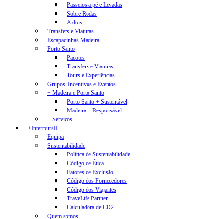
Passeios a pé e Levadas
Sobre Rodas
A dois
Transfers e Viaturas
Escapadinhas Madeira
Porto Santo
Pacotes
Transfers e Viaturas
Tours e Experiências
Grupos, Incentivos e Eventos
+ Madeira e Porto Santo
Porto Santo + Sustentável
Madeira + Responsável
+ Serviços
+Intertours
Equipa
Sustentabilidade
Política de Sustentabilidade
Código de Ética
Fatores de Exclusão
Código dos Fornecedores
Código dos Viajantes
TraveLife Partner
Calculadora de CO2
Quem somos