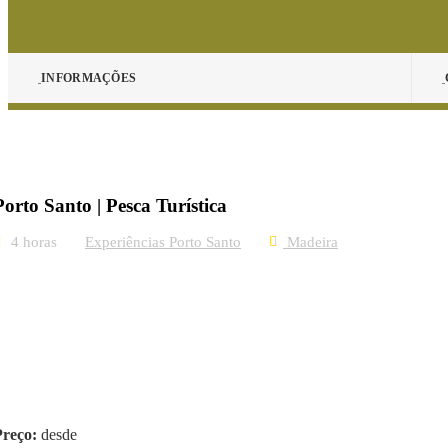
INFORMAÇÕES
Porto Santo | Pesca Turística
4 horas
Experiências Porto Santo
Madeira
Preço:
desde