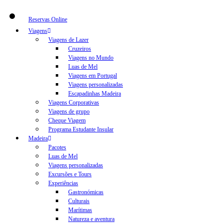
Reservas Online
Viagens
Viagens de Lazer
Cruzeiros
Viagens no Mundo
Luas de Mel
Viagens em Portugal
Viagens personalizadas
Escapadinhas Madeira
Viagens Corporativas
Viagens de grupo
Cheque Viagem
Programa Estudante Insular
Madeira
Pacotes
Luas de Mel
Viagens personalizadas
Excursões e Tours
Experiências
Gastronómicas
Culturais
Marítimas
Natureza e aventura