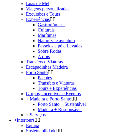
Luas de Mel
Viagens personalizadas
Excursões e Tours
Experiências
Gastronómicas
Culturais
Marítimas
Natureza e aventura
Passeios a pé e Levadas
Sobre Rodas
A dois
Transfers e Viaturas
Escapadinhas Madeira
Porto Santo
Pacotes
Transfers e Viaturas
Tours e Experiências
Grupos, Incentivos e Eventos
+ Madeira e Porto Santo
Porto Santo + Sustentável
Madeira + Responsável
+ Serviços
+Intertours
Equipa
Sustentabilidade