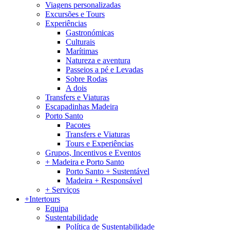
Viagens personalizadas
Excursões e Tours
Experiências
Gastronómicas
Culturais
Marítimas
Natureza e aventura
Passeios a pé e Levadas
Sobre Rodas
A dois
Transfers e Viaturas
Escapadinhas Madeira
Porto Santo
Pacotes
Transfers e Viaturas
Tours e Experiências
Grupos, Incentivos e Eventos
+ Madeira e Porto Santo
Porto Santo + Sustentável
Madeira + Responsável
+ Serviços
+Intertours
Equipa
Sustentabilidade
Política de Sustentabilidade