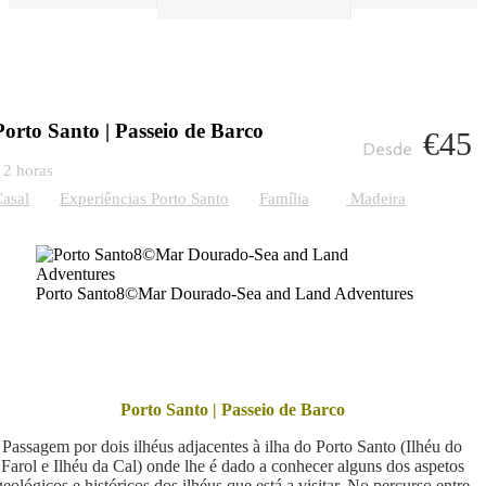
Porto Santo | Passeio de Barco
€45
2 horas
asal
Experiências Porto Santo
Família
Madeira
Porto Santo8©Mar Dourado-Sea and Land Adventures
Porto Santo | Passeio de Barco
Passagem por dois ilhéus adjacentes à ilha do Porto Santo (Ilhéu do
Farol e Ilhéu da Cal) onde lhe é dado a conhecer alguns dos aspetos
geológicos e históricos dos ilhéus que está a
visitar. No percurso entre