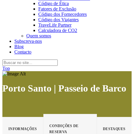
Código de Ética
Fatores de Exclusão
Código dos Fornecedores
Código dos Viajantes
TraveLife Partner
Calculadora de CO2
Quem somos
Subscreva-nos
Blog
Contacto
Top
Porto Santo | Passeio de Barco
CONDIÇÕES DE
INFORMAÇÕES
DESTAQUES
RESERVA