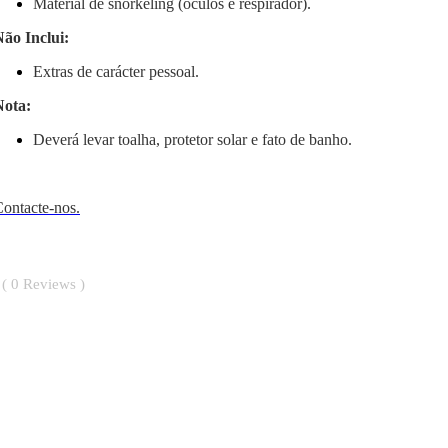
Material de snorkeling (óculos e respirador).
ão Inclui:
Extras de carácter pessoal.
Nota:
Deverá levar toalha, protetor solar e fato de banho.
ontacte-nos.
0
Reviews