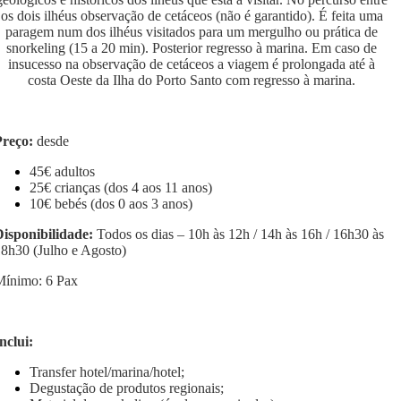
os dois ilhéus observação de cetáceos (não é garantido). É feita uma
paragem num dos ilhéus visitados para um mergulho ou prática de
snorkeling (15 a 20 min). Posterior regresso à marina. Em caso de
insucesso na observação de cetáceos a viagem é prolongada até à
costa Oeste da Ilha do Porto Santo com regresso à marina.
Preço:
desde
45€ adultos
25€ crianças (dos 4 aos 11 anos)
10€ bebés (dos 0 aos 3 anos)
isponibilidade:
Todos os dias – 10h às 12h / 14h às 16h / 16h30 às
8h30 (Julho e Agosto)
Mínimo: 6 Pax
nclui:
Transfer hotel/marina/hotel;
Degustação de produtos regionais;