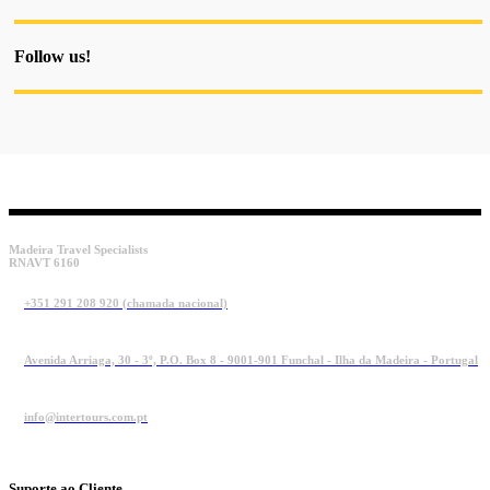
Follow us!
Madeira Travel Specialists
RNAVT 6160
+351 291 208 920 (chamada nacional)
Avenida Arriaga, 30 - 3º, P.O. Box 8 - 9001-901 Funchal - Ilha da Madeira - Portugal
info@intertours.com.pt
Suporte ao Cliente