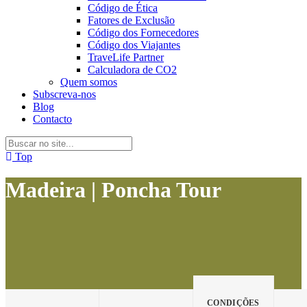
Código de Ética
Fatores de Exclusão
Código dos Fornecedores
Código dos Viajantes
TraveLife Partner
Calculadora de CO2
Quem somos
Subscreva-nos
Blog
Contacto
Top
Madeira | Poncha Tour
CONDIÇÕES