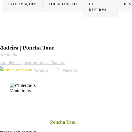
INFORMAÇÕES
LOCALIZAÇÃO
DE
DES
RESERVA
Madeira | Poncha Tour
Meio dia
xperiências gastronómicas Madeira
Grupos
Madeira
©Intertours
Poncha Tour