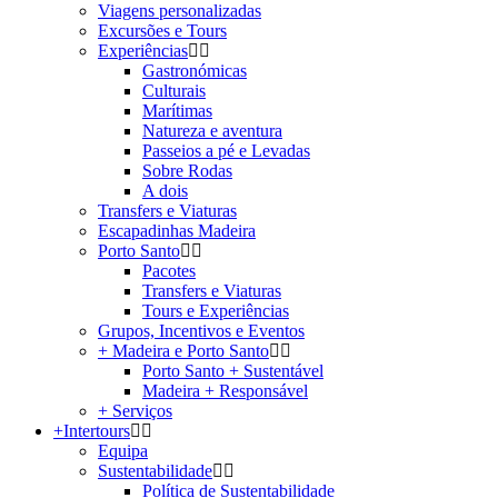
Viagens personalizadas
Excursões e Tours
Experiências
Gastronómicas
Culturais
Marítimas
Natureza e aventura
Passeios a pé e Levadas
Sobre Rodas
A dois
Transfers e Viaturas
Escapadinhas Madeira
Porto Santo
Pacotes
Transfers e Viaturas
Tours e Experiências
Grupos, Incentivos e Eventos
+ Madeira e Porto Santo
Porto Santo + Sustentável
Madeira + Responsável
+ Serviços
+Intertours
Equipa
Sustentabilidade
Política de Sustentabilidade