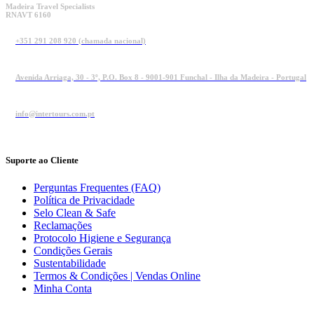
Madeira Travel Specialists
RNAVT 6160
+351 291 208 920 (chamada nacional)
Avenida Arriaga, 30 - 3º, P.O. Box 8 - 9001-901 Funchal - Ilha da Madeira - Portugal
info@intertours.com.pt
Suporte ao Cliente
Perguntas Frequentes (FAQ)
Política de Privacidade
Selo Clean & Safe
Reclamações
Protocolo Higiene e Segurança
Condições Gerais
Sustentabilidade
Termos & Condições | Vendas Online
Minha Conta