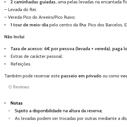
2 caminhadas guiadas,
uma pelas levadas na encantada flore
– Levada do Rei;
– Vereda Pico do Areeiro/Pico Ruivo;
1 tour de meio-dia
pelo centro da Ilha: Pico dos Barcelos, E
Não Inclui
Taxa de acesso: 6€ por pessoa (levada + vereda), paga l
Extras de carácter pessoal;
Refeições.
Também pode reservar este
passeio em privado
ou como
vou
0
Reviews
Notas
Sujeito a disponibilidade na altura da reserva;
As levadas podem ser trocadas por outras mediante a dis