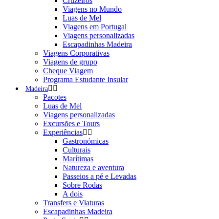
Cruzeiros
Viagens no Mundo
Luas de Mel
Viagens em Portugal
Viagens personalizadas
Escapadinhas Madeira
Viagens Corporativas
Viagens de grupo
Cheque Viagem
Programa Estudante Insular
Madeira
Pacotes
Luas de Mel
Viagens personalizadas
Excursões e Tours
Experiências
Gastronómicas
Culturais
Marítimas
Natureza e aventura
Passeios a pé e Levadas
Sobre Rodas
A dois
Transfers e Viaturas
Escapadinhas Madeira