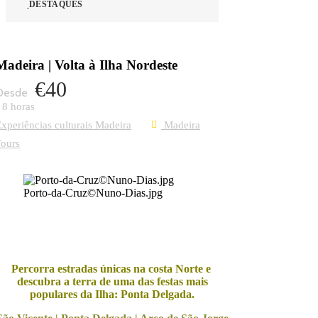
DESTAQUES
Madeira | Volta à Ilha Nordeste
€40
8 horas
xperiências culturais Madeira
Madeira
ours
Porto-da-Cruz©Nuno-Dias.jpg
Percorra estradas únicas na costa Norte e
descubra a terra de uma das festas mais
populares da Ilha: Ponta Delgada.