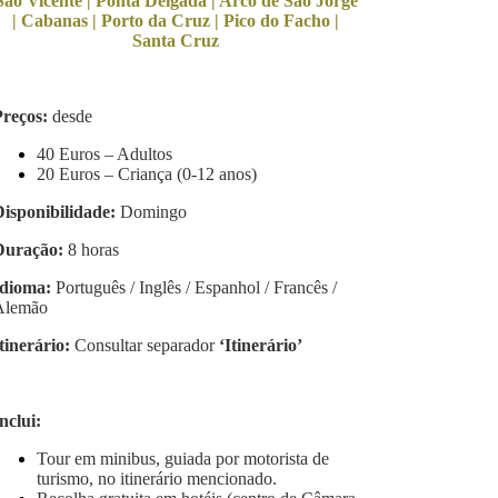
São Vicente | Ponta Delgada | Arco de São Jorge
| Cabanas | Porto da Cruz | Pico do Facho |
Santa Cruz
Preços:
desde
40 Euros – Adultos
20 Euros – Criança (0-12 anos)
Disponibilidade:
Domingo
Duração:
8 horas
Idioma:
Português / Inglês / Espanhol / Francês /
Alemão
tinerário:
Consultar separador
‘
Itinerário’
nclui:
Tour em minibus, guiada por motorista de
turismo, no itinerário mencionado.