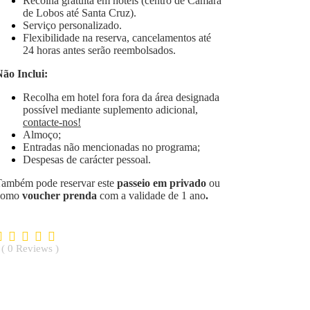
Recolha gratuita em hotéis (centro de Câmara
de Lobos até Santa Cruz).
Serviço personalizado.
Flexibilidade na reserva, cancelamentos até
24 horas antes serão reembolsados.
ão Inclui:
Recolha em hotel fora fora da área designada
possível mediante suplemento adicional,
contacte-nos!
Almoço;
Entradas não mencionadas no programa;
Despesas de carácter pessoal.
Também pode reservar este
passeio em privado
ou
como
voucher prenda
com a validade de 1 ano
.
0
Reviews