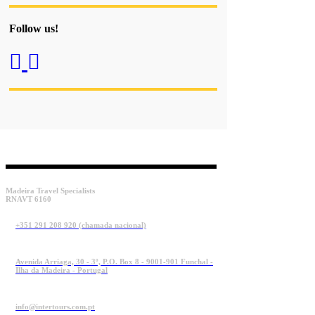
Follow us!
Madeira Travel Specialists
RNAVT 6160
+351 291 208 920 (chamada nacional)
Avenida Arriaga, 30 - 3º, P.O. Box 8 - 9001-901 Funchal -
Ilha da Madeira - Portugal
info@intertours.com.pt