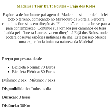
Madeira | Tour BTT: Portela – Fajã dos Rolos
Explore a deslumbrante paisagem da Madeira nesta tour de bicicleta
todo o terreno, começando no Miradouro da Portela. Percorra
caminhos florestais em direção às “Funduras”, com uma breve pausa
para contemplação.
Continue sua jornada por caminhos de terra
batida pela floresta Laurissilva em direção à Fajã dos Rolos, onde
poderá observar espécies indígenas da ilha. E
ste passeio oferece
uma experiência única na natureza da Madeira!
Preço:
por pessoa, desde
Bicicleta Normal: 70 Euros
Bicicleta Elétrica: 80 Euros
(Mínimo: 2 pax ; Máximo: 7 pax)
Disponibilidade:
Todos os dias
Duração:
3 horas
Distância:
3
0
Km