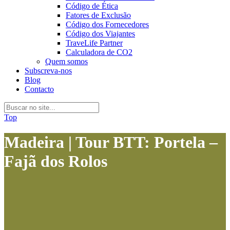
Código de Ética
Fatores de Exclusão
Código dos Fornecedores
Código dos Viajantes
TraveLife Partner
Calculadora de CO2
Quem somos
Subscreva-nos
Blog
Contacto
Top
Madeira | Tour BTT: Portela –
Fajã dos Rolos