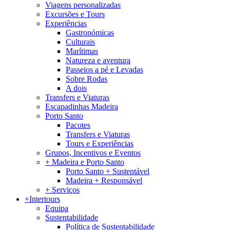
Viagens personalizadas
Excursões e Tours
Experiências
Gastronómicas
Culturais
Marítimas
Natureza e aventura
Passeios a pé e Levadas
Sobre Rodas
A dois
Transfers e Viaturas
Escapadinhas Madeira
Porto Santo
Pacotes
Transfers e Viaturas
Tours e Experiências
Grupos, Incentivos e Eventos
+ Madeira e Porto Santo
Porto Santo + Sustentável
Madeira + Responsável
+ Serviços
+Intertours
Equipa
Sustentabilidade
Política de Sustentabilidade