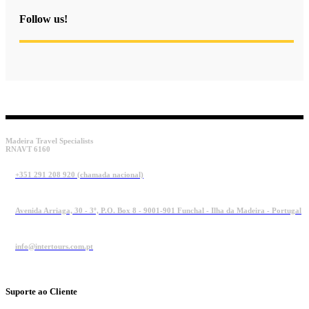
Follow us!
Madeira Travel Specialists
RNAVT 6160
+351 291 208 920 (chamada nacional)
Avenida Arriaga, 30 - 3º, P.O. Box 8 - 9001-901 Funchal - Ilha da Madeira - Portugal
info@intertours.com.pt
Suporte ao Cliente