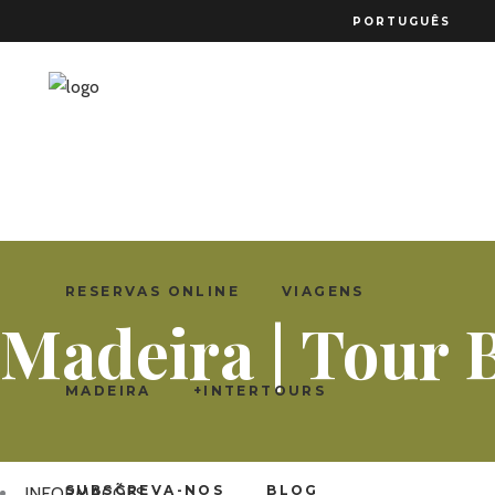
PORTUGUÊS
RESERVAS ONLINE
VIAGENS
Madeira | Tour
MADEIRA
+INTERTOURS
SUBSCREVA-NOS
BLOG
INFORMAÇÕES