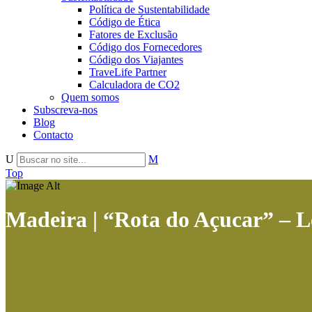
Política de Sustentabilidade
Código de Ética
Fatores de Exclusão
Código dos Fornecedores
Código dos Viajantes
TraveLife Partner
Calculadora de CO2
Quem somos
Subscreva-nos
Blog
Contacto
Top
Madeira | “Rota do Açucar” – 