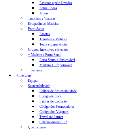
Passeios a pé e Levadas
Sobre Rodas
A dois
Transfers e Viaturas
Escapadinhas Madeira
Porto Santo
Pacotes
Transfers e Viaturas
Tours e Experiências
Grupos, Incentivos e Eventos
+ Madeira e Porto Santo
Porto Santo + Sustentável
Madeira + Responsável
+ Serviços
+Intertours
Equipa
Sustentabilidade
Política de Sustentabilidade
Código de Ética
Fatores de Exclusão
Código dos Fornecedores
Código dos Viajantes
TraveLife Partner
Calculadora de CO2
Quem somos