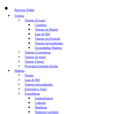
Reservas Online
Viagens
Viagens de Lazer
Cruzeiros
Viagens no Mundo
Luas de Mel
Viagens em Portugal
Viagens personalizadas
Escapadinhas Madeira
Viagens Corporativas
Viagens de grupo
Cheque Viagem
Programa Estudante Insular
Madeira
Pacotes
Luas de Mel
Viagens personalizadas
Excursões e Tours
Experiências
Gastronómicas
Culturais
Marítimas
Natureza e aventura