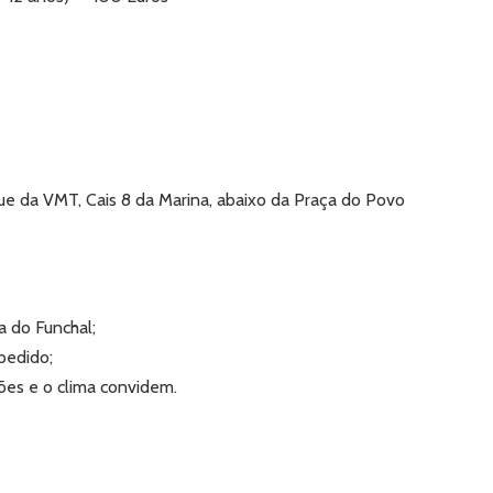
ue da VMT, Cais 8 da Marina, abaixo da Praça do
Povo
a do Funchal;
pedido;
ões e o clima convidem.