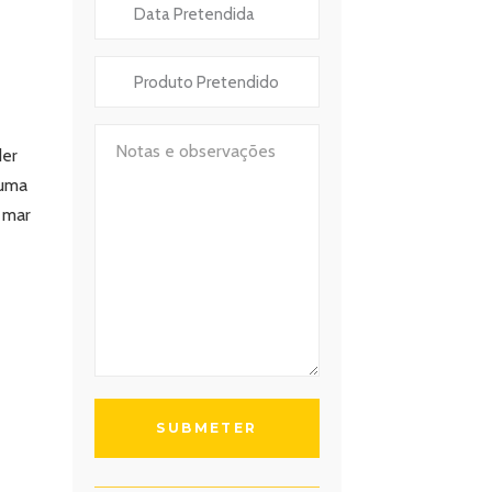
der
numa
 mar