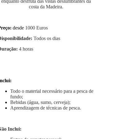
enquanto desfruta das vistas deslumbrantes da
costa da Madeira.
Preço:
desde
1000 Euros
Disponibilidade:
Todos os dias
Duração:
4 horas
nclui:
Todo o material necessário para a pesca de
fundo;
Bebidas (água, sumo, cerveja);
Aprendizagem de técnicas de pesca.
ão Inclui: