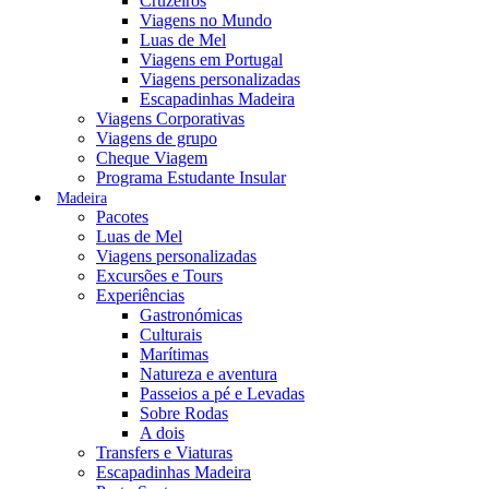
Cruzeiros
Viagens no Mundo
Luas de Mel
Viagens em Portugal
Viagens personalizadas
Escapadinhas Madeira
Viagens Corporativas
Viagens de grupo
Cheque Viagem
Programa Estudante Insular
Madeira
Pacotes
Luas de Mel
Viagens personalizadas
Excursões e Tours
Experiências
Gastronómicas
Culturais
Marítimas
Natureza e aventura
Passeios a pé e Levadas
Sobre Rodas
A dois
Transfers e Viaturas
Escapadinhas Madeira