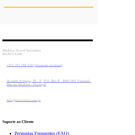
Madeira Travel Specialists
RNAVT 6160
+351 291 208 920 (chamada nacional)
Avenida Arriaga, 30 - 3º, P.O. Box 8 - 9001-901 Funchal -
Ilha da Madeira - Portugal
info@intertours.com.pt
Suporte ao Cliente
Perguntas Frequentes (FAQ)