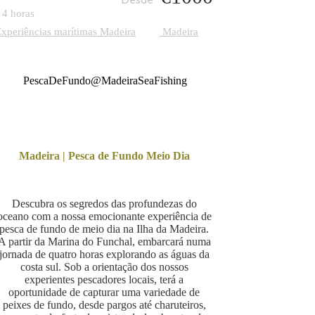
4 horas
xperiências marítimas Madeira
Madeira
PescaDeFundo@MadeiraSeaFishing
Madeira | Pesca de Fundo Meio Dia
Descubra os segredos das profundezas do
oceano com a nossa emocionante experiência de
pesca de fundo de meio dia na Ilha da Madeira.
A partir da Marina do Funchal, embarcará numa
jornada de quatro horas explorando as águas da
costa sul. Sob a orientação dos nossos
experientes pescadores locais, terá a
oportunidade de capturar uma variedade de
peixes de fundo, desde pargos até charuteiros,