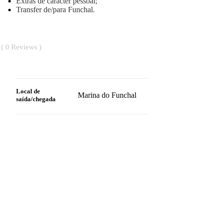
Extras de caracter pessoal;
Transfer de/para Funchal.
0
Reviews
Local de
Marina do Funchal
saída/chegada