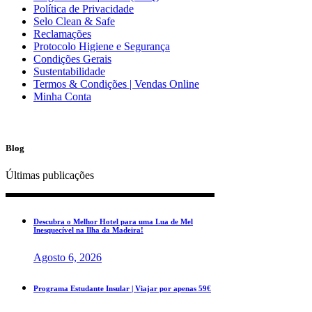
Política de Privacidade
Selo Clean & Safe
Reclamações
Protocolo Higiene e Segurança
Condições Gerais
Sustentabilidade
Termos & Condições | Vendas Online
Minha Conta
Blog
Últimas publicações
Descubra o Melhor Hotel para uma Lua de Mel
Inesquecível na Ilha da Madeira!
Agosto 6, 2026
Programa Estudante Insular | Viajar por apenas 59€