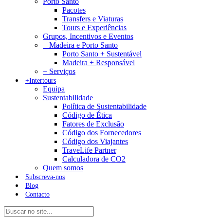
Porto Santo
Pacotes
Transfers e Viaturas
Tours e Experiências
Grupos, Incentivos e Eventos
+ Madeira e Porto Santo
Porto Santo + Sustentável
Madeira + Responsável
+ Serviços
+Intertours
Equipa
Sustentabilidade
Política de Sustentabilidade
Código de Ética
Fatores de Exclusão
Código dos Fornecedores
Código dos Viajantes
TraveLife Partner
Calculadora de CO2
Quem somos
Subscreva-nos
Blog
Contacto