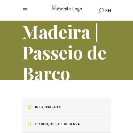
EN
Madeira |
Passeio de
Barco
Belas
Baías –
INFORMAÇÕES
CONDIÇÕES DE RESERVA