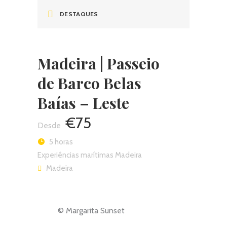
Leste
DESTAQUES
Madeira | Passeio
de Barco Belas
Baías – Leste
€75
5 horas
Experiências marítimas Madeira
Madeira
© Margarita Sunset