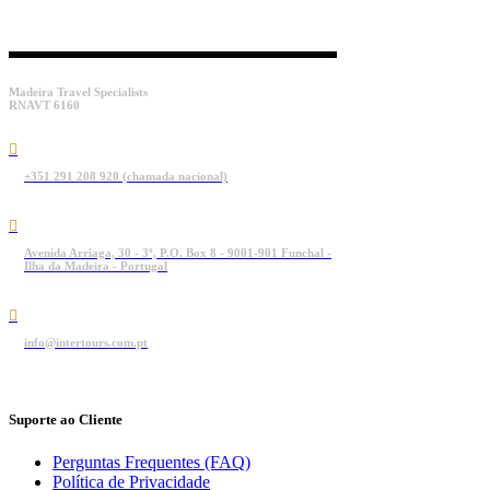
Madeira Travel Specialists
RNAVT 6160
+351 291 208 920 (chamada nacional)
Avenida Arriaga, 30 - 3º, P.O. Box 8 - 9001-901 Funchal -
Ilha da Madeira - Portugal
info@intertours.com.pt
Suporte ao Cliente
Perguntas Frequentes (FAQ)
Política de Privacidade