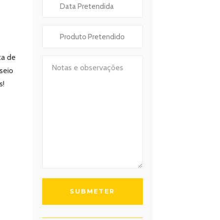
ta de
seio
s!