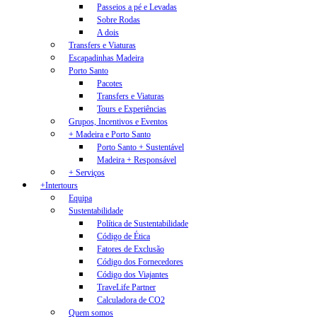
Passeios a pé e Levadas
Sobre Rodas
A dois
Transfers e Viaturas
Escapadinhas Madeira
Porto Santo
Pacotes
Transfers e Viaturas
Tours e Experiências
Grupos, Incentivos e Eventos
+ Madeira e Porto Santo
Porto Santo + Sustentável
Madeira + Responsável
+ Serviços
+Intertours
Equipa
Sustentabilidade
Política de Sustentabilidade
Código de Ética
Fatores de Exclusão
Código dos Fornecedores
Código dos Viajantes
TraveLife Partner
Calculadora de CO2
Quem somos