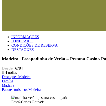
INFORMAÇÕES
ITINERÁRIO
CONDIÇÕES DE RESERVA
DESTAQUES
Madeira | Escapadinha de Verão – Pestana Casino P
€784
4 noites
Destaques Madeira
Família
Madeira
Pacotes turísticos Madeira
Foto©Carlos Gouveia