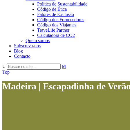
Política de Sustentabilidade
Código de Ética
Fatores de Exclusão
Código dos Fornecedores
Código dos Viajantes
TraveLife Partner
Calculadora de CO2
Quem somos
Subscreva-nos
Blog
Contacto
Top
Madeira | Escapadinha de Verão