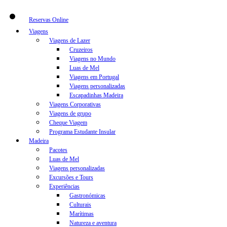
Reservas Online
Viagens
Viagens de Lazer
Cruzeiros
Viagens no Mundo
Luas de Mel
Viagens em Portugal
Viagens personalizadas
Escapadinhas Madeira
Viagens Corporativas
Viagens de grupo
Cheque Viagem
Programa Estudante Insular
Madeira
Pacotes
Luas de Mel
Viagens personalizadas
Excursões e Tours
Experiências
Gastronómicas
Culturais
Marítimas
Natureza e aventura