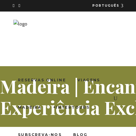
PORTUGUÊS
Madeira | Encan
RESERVAS ONLINE
VIAGENS
Experiência Exc
MADEIRA
+INTERTOURS
SUBSCREVA-NOS
BLOG