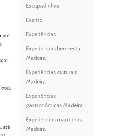
Escapadinhas
Evento
Experiências
r até
a
Experiências bem-estar
Madeira
 com
Experiências culturais
Madeira
otel.
Experiências
gastronómicas Madeira
Experiências marítimas
l até
Madeira
aos