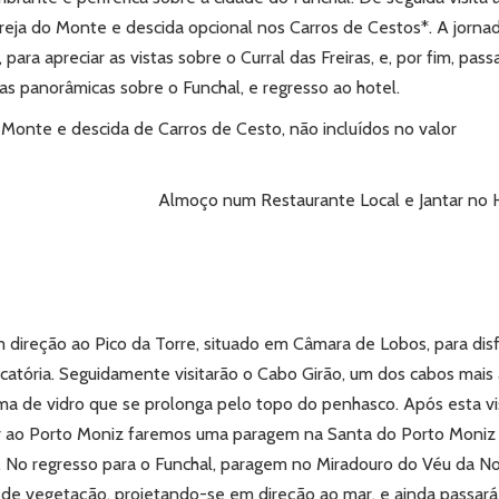
greja do Monte e descida opcional nos Carros de Cestos*.
A jorna
para apreciar as vistas sobre o Curral das Freiras, e, por fim, pas
stas panorâmicas sobre o Funchal, e regresso ao hotel.
o Monte e descida de Carros de Cesto, não incluídos no valor
Almoço num Restaurante Local e Jantar no H
ireção ao Pico da Torre, situado em Câmara de Lobos, para disf
scatória.
Seguidamente visitarão o Cabo Girão, um dos cabos mais 
ma de vidro que se prolonga pelo topo do penhasco.
Após esta vi
r ao Porto Moniz faremos uma paragem na Santa do Porto Moniz
.
No regresso para o Funchal, paragem no Miradouro do Véu da No
a de
vegetação, projetando-se em direção ao mar, e ainda passará