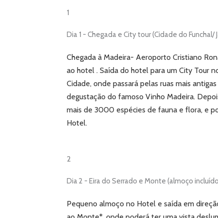
1
Dia 1 - Chegada e City tour (Cidade do Funchal/ 
Chegada à Madeira- Aeroporto Cristiano Ron
ao hotel .
Saída do hotel para um City Tour n
Cidade, onde passará pelas ruas mais antigas 
degustação do famoso Vinho Madeira.
Depois
mais de 3000 espécies de fauna e flora, e p
Hotel.
2
Dia 2 - Eira do Serrado e Monte (almoço incluíd
Pequeno almoço no Hotel e saída em direção
ao Monte*, onde poderá ter uma vista deslum