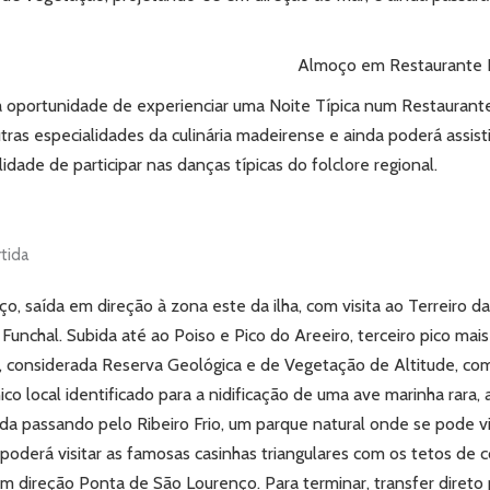
Almoço em Restaurante L
á a oportunidade de experienciar uma Noite Típica num Restaurant
tras especialidades da culinária madeirense e ainda poderá assisti
idade de participar nas danças típicas do folclore regional.
rtida
, saída em direção à zona este da ilha, com visita ao Terreiro da
 Funchal.
Subida até ao Poiso e Pico do Areeiro, terceiro pico mais
al, considerada Reserva Geológica e de Vegetação de Altitude, co
co local identificado para a nidificação de uma ave marinha rara, 
da passando pelo Ribeiro Frio, um parque natural onde se pode vi
poderá visitar as famosas casinhas triangulares com os tetos de 
em direção Ponta de São Lourenço.
Para terminar, transfer direto