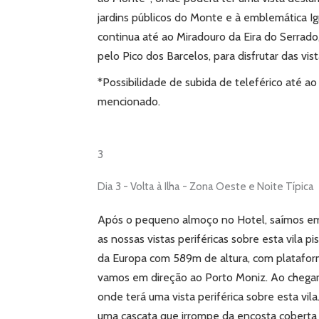
jardins públicos do Monte e à emblemática I
continua até ao Miradouro da Eira do Serrado, 
pelo Pico dos Barcelos, para disfrutar das vi
*Possibilidade de subida de teleférico até a
mencionado.
3
Dia 3 - Volta à Ilha - Zona Oeste e Noite Típica
Após o pequeno almoço no Hotel, saímos em d
as nossas vistas periféricas sobre esta vila pi
da Europa com 589m de altura, com platafor
vamos em direção ao Porto Moniz. Ao chega
onde terá uma vista periférica sobre esta vila
uma cascata que irrompe da encosta cobert