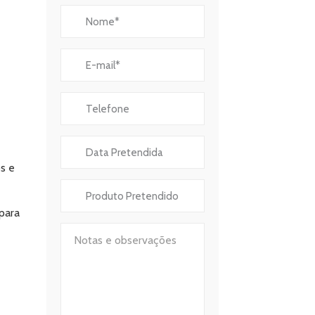
s e
 para