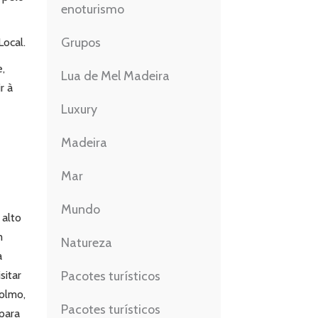
enoturismo
Grupos
ocal.
e,
Lua de Mel Madeira
r à
Luxury
Madeira
Mar
Mundo
 alto
m
Natureza
a
sitar
Pacotes turísticos
colmo,
Pacotes turísticos
 para