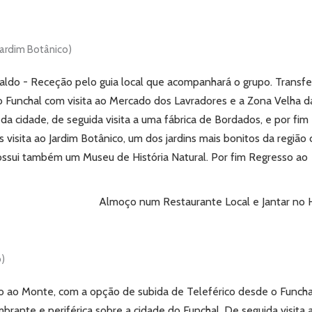
Jardim Botânico)
aldo - Receção pelo guia local que acompanhará o grupo.
Transfe
o Funchal com visita ao Mercado dos Lavradores e a Zona Velha d
da cidade, de seguida visita a uma fábrica de Bordados, e por fim
 visita ao Jardim Botânico, um dos jardins mais bonitos da região
ossui também um Museu de História Natural.
Por fim Regresso ao
Almoço num Restaurante Local e Jantar no H
o)
 ao Monte, com a opção de subida de Teleférico desde o Funcha
brante e periférica sobre a cidade do Funchal.
De seguida visita 