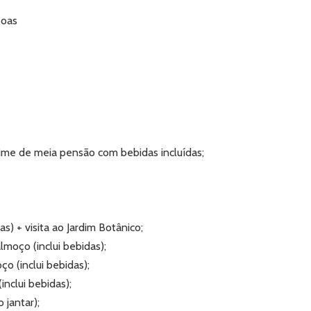
soas
ime de meia pensão com bebidas incluídas;
s) + visita ao Jardim Botânico;
lmoço (inclui bebidas);
o (inclui bebidas);
nclui bebidas);
 jantar);