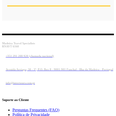
Madeira Travel Specialists
RNAVT 6160
+351 291 208 920 (chamada nacional)
Avenida Arriaga, 30 - 3º, P.O. Box 8 - 9001-901 Funchal - Ilha da Madeira - Portugal
info@intertours.com.pt
Suporte ao Cliente
Perguntas Frequentes (FAQ)
Política de Privacidade