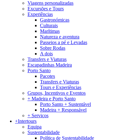
Viagens personalizadas
Excursões e Tours
Experiências
Gastronómicas
Culturais
Marítimas
Natureza e aventura
Passeios a pé e Levadas
Sobre Rodas
A dois
Transfers e Viaturas
Escapadinhas Madeira
Porto Santo
Pacotes
Transfers e Viaturas
Tours e Experiências
Grupos, Incentivos e Eventos
+ Madeira e Porto Santo
Porto Santo + Sustentável
Madeira + Responsável
+ Serviços
+Intertours
Equipa
Sustentabilidade
Política de Sustentabilidade