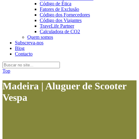
Código de Ética
Fatores de Exclusão
Código dos Fornecedores
Código dos Viajantes
TraveLife Partner
Calculadora de CO2
Quem somos
Subscreva-nos
Blog
Contacto
Top
Madeira | Aluguer de Scooter
Vespa