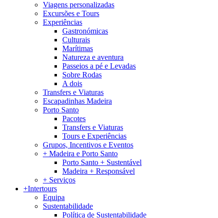
Viagens personalizadas
Excursões e Tours
Experiências
Gastronómicas
Culturais
Marítimas
Natureza e aventura
Passeios a pé e Levadas
Sobre Rodas
A dois
Transfers e Viaturas
Escapadinhas Madeira
Porto Santo
Pacotes
Transfers e Viaturas
Tours e Experiências
Grupos, Incentivos e Eventos
+ Madeira e Porto Santo
Porto Santo + Sustentável
Madeira + Responsável
+ Serviços
+Intertours
Equipa
Sustentabilidade
Política de Sustentabilidade