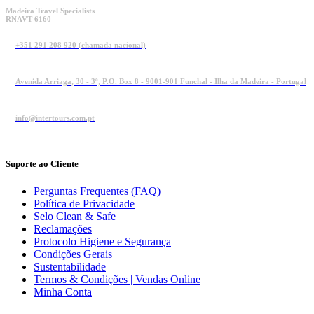
Madeira Travel Specialists
RNAVT 6160
+351 291 208 920 (chamada nacional)
Avenida Arriaga, 30 - 3º, P.O. Box 8 - 9001-901 Funchal - Ilha da Madeira - Portugal
info@intertours.com.pt
Suporte ao Cliente
Perguntas Frequentes (FAQ)
Política de Privacidade
Selo Clean & Safe
Reclamações
Protocolo Higiene e Segurança
Condições Gerais
Sustentabilidade
Termos & Condições | Vendas Online
Minha Conta