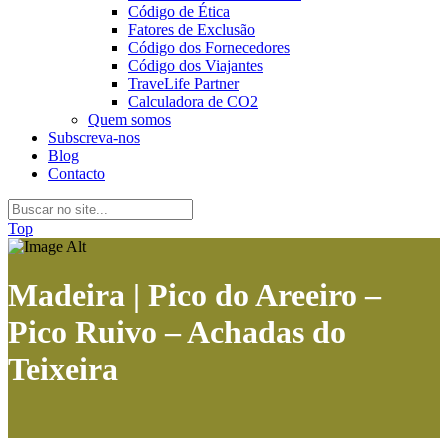
Código de Ética
Fatores de Exclusão
Código dos Fornecedores
Código dos Viajantes
TraveLife Partner
Calculadora de CO2
Quem somos
Subscreva-nos
Blog
Contacto
Top
Madeira | Pico do Areeiro –
Pico Ruivo – Achadas do
Teixeira