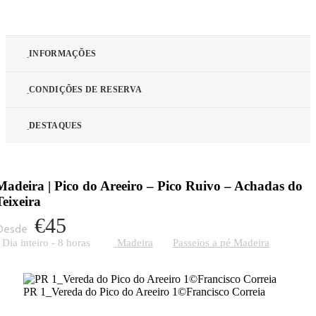
INFORMAÇÕES
CONDIÇÕES DE RESERVA
DESTAQUES
Madeira | Pico do Areeiro – Pico Ruivo – Achadas do
Teixeira
€45
Dia inteiro - 8 horas
Madeira
Passeios a pé Madeira
PR 1_Vereda do Pico do Areeiro 1©Francisco Correia