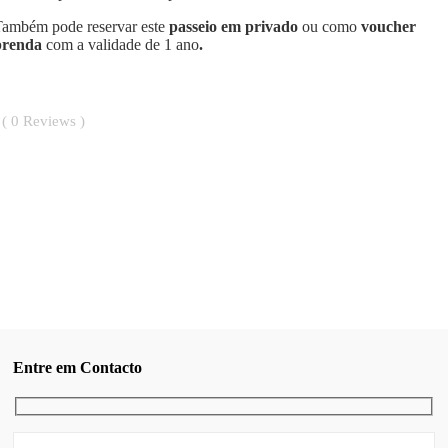
Também pode reservar este
passeio em privado
ou como
voucher
prenda
com a validade de 1 ano
.
0
Reviews
Entre em Contacto