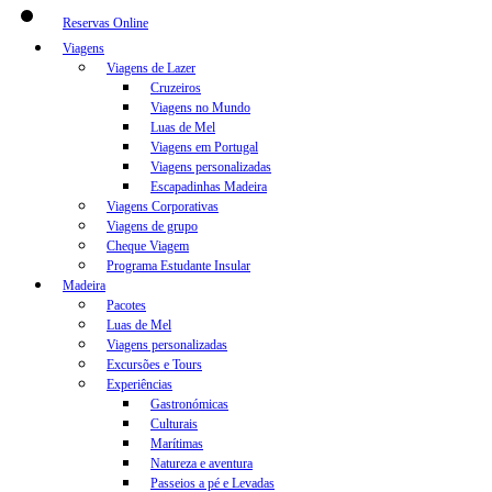
Reservas Online
Viagens
Viagens de Lazer
Cruzeiros
Viagens no Mundo
Luas de Mel
Viagens em Portugal
Viagens personalizadas
Escapadinhas Madeira
Viagens Corporativas
Viagens de grupo
Cheque Viagem
Programa Estudante Insular
Madeira
Pacotes
Luas de Mel
Viagens personalizadas
Excursões e Tours
Experiências
Gastronómicas
Culturais
Marítimas
Natureza e aventura
Passeios a pé e Levadas