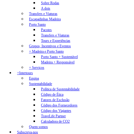
Sobre Rodas
A dois
Transfers e Viaturas
Escapadinhas Madeira
Porto Santo
Pacotes
Transfers e Viaturas
Tours e Experiências
Grupos, Incentivos e Eventos
+ Madeira e Porto Santo
Porto Santo + Sustentável
Madeira + Responsável
+ Serviços
+Intertours
Equipa
Sustentabilidade
Política de Sustentabilidade
Código de Ética
Fatores de Exclusão
Código dos Fornecedores
Código dos Viajantes
TraveLife Partner
Calculadora de CO2
Quem somos
Subscreva-nos