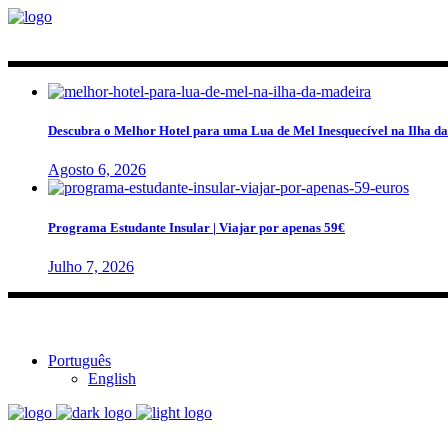
Descubra o Melhor Hotel para uma Lua de Mel Inesquecível na Ilha d
Agosto 6, 2026
Programa Estudante Insular | Viajar por apenas 59€
Julho 7, 2026
Português
English