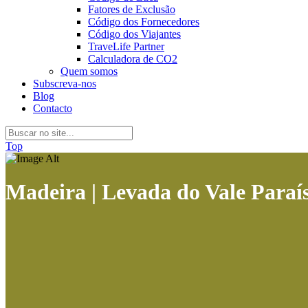
Fatores de Exclusão
Código dos Fornecedores
Código dos Viajantes
TraveLife Partner
Calculadora de CO2
Quem somos
Subscreva-nos
Blog
Contacto
Top
Madeira | Levada do Vale Paraí