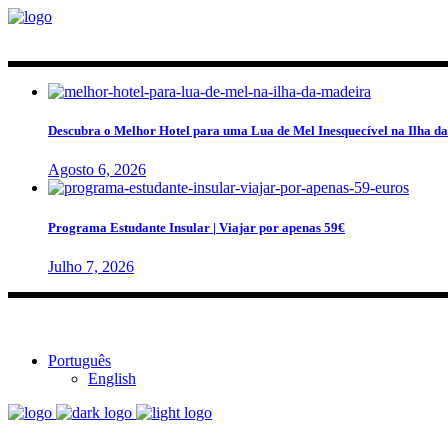
Descubra o Melhor Hotel para uma Lua de Mel Inesquecível na Ilha d
Agosto 6, 2026
Programa Estudante Insular | Viajar por apenas 59€
Julho 7, 2026
Português
English