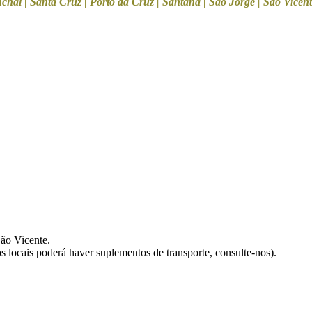
hal | Santa Cruz | Porto da Cruz | Santana | São Jorge | São Vicen
São Vicente.
os locais poderá haver suplementos de transporte, consulte-nos).