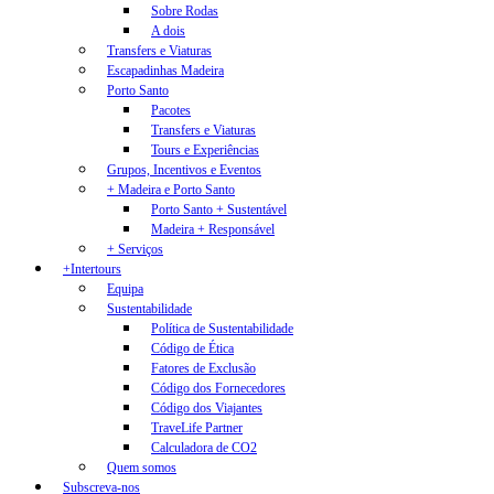
Sobre Rodas
A dois
Transfers e Viaturas
Escapadinhas Madeira
Porto Santo
Pacotes
Transfers e Viaturas
Tours e Experiências
Grupos, Incentivos e Eventos
+ Madeira e Porto Santo
Porto Santo + Sustentável
Madeira + Responsável
+ Serviços
+Intertours
Equipa
Sustentabilidade
Política de Sustentabilidade
Código de Ética
Fatores de Exclusão
Código dos Fornecedores
Código dos Viajantes
TraveLife Partner
Calculadora de CO2
Quem somos
Subscreva-nos