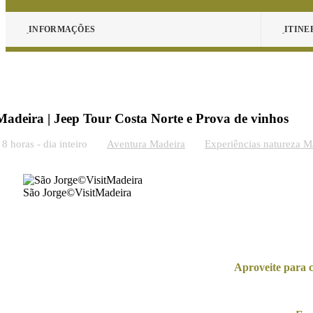
INFORMAÇÕES
ITINE
Madeira | Jeep Tour Costa Norte e Prova de vinhos
8 horas - dia inteiro
Aventura Madeira
Experiências natureza M
São Jorge©VisitMadeira
Aproveite para 