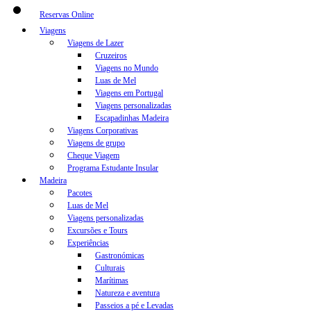
Reservas Online
Viagens
Viagens de Lazer
Cruzeiros
Viagens no Mundo
Luas de Mel
Viagens em Portugal
Viagens personalizadas
Escapadinhas Madeira
Viagens Corporativas
Viagens de grupo
Cheque Viagem
Programa Estudante Insular
Madeira
Pacotes
Luas de Mel
Viagens personalizadas
Excursões e Tours
Experiências
Gastronómicas
Culturais
Marítimas
Natureza e aventura
Passeios a pé e Levadas