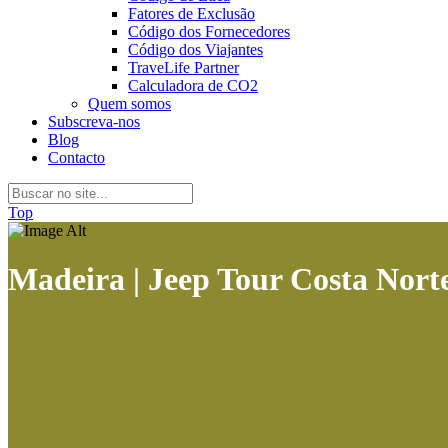
Fatores de Exclusão
Código dos Fornecedores
Código dos Viajantes
TraveLife Partner
Calculadora de CO2
Quem somos
Subscreva-nos
Blog
Contacto
Top
Madeira | Jeep Tour Costa Norte