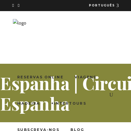
PORTUGUÊS
Espanha | Circu
RESERVAS ONLINE
VIAGENS
Espanha
MADEIRA
+INTERTOURS
SUBSCREVA-NOS
BLOG