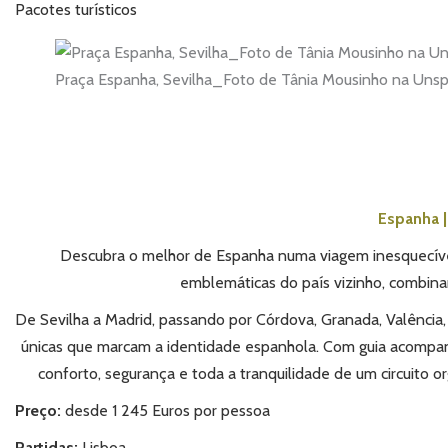
Pacotes turísticos
Praça Espanha, Sevilha_Foto de Tânia Mousinho na Unsp
Espanha |
Descubra o melhor de Espanha numa viagem inesquecível 
emblemáticas do país vizinho, combinan
De
Sevilha
a
Madrid
, passando por
Córdova
,
Granada
,
Valência
únicas que marcam a identidade espanhola.
Com guia acompanh
conforto, segurança e toda a tranquilidade de um circuito 
Preço:
desde 1 245 Euros por pessoa
Partidas:
Lisboa