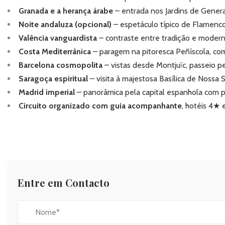
Granada e a herança árabe
– entrada nos Jardins de Gener
Noite andaluza (opcional)
– espetáculo típico de Flamen
Valência vanguardista
– contraste entre tradição e modern
Costa Mediterrânica
– paragem na pitoresca
Peñíscola
, co
Barcelona cosmopolita
– vistas desde Montjuïc, passeio pe
Saragoça espiritual
– visita à majestosa
Basílica de Nossa 
Madrid imperial
– panorâmica pela capital espanhola com
Circuito organizado com guia acompanhante
, hotéis 4★ 
Entre em Contacto